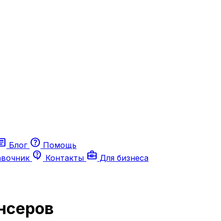
ticle
help
Блог
Помощь
contact_support
business_center
авочник
Контакты
Для бизнеса
нсеров