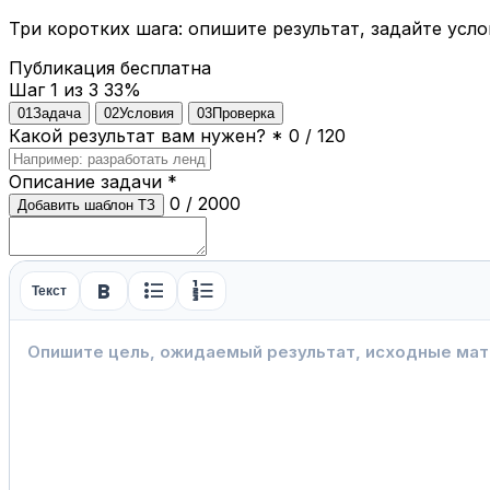
Три коротких шага: опишите результат, задайте усло
Публикация бесплатна
Шаг 1 из 3
33%
01
Задача
02
Условия
03
Проверка
Какой результат вам нужен?
*
0 / 120
Описание задачи
*
0 / 2000
Добавить шаблон ТЗ
format_bold
format_list_bulleted
format_list_numbered
Текст