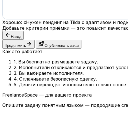
Хорошо: «Нужен лендинг на Tilda с адаптивом и по
Добавьте критерии приёмки — это повысит качество
arrow_back
Назад
arrow_forward
rocket_launch
Продолжить
Опубликовать заказ
Как это работает
1. Вы бесплатно размещаете задачу.
2. Исполнители откликаются и предлагают усло
3. Вы выбираете исполнителя.
4. Оплачиваете безопасную сделку.
5. Деньги переходят исполнителю только после
FreelanceSpace — для вашего проекта
Опишите задачу понятным языком — подходящие спе