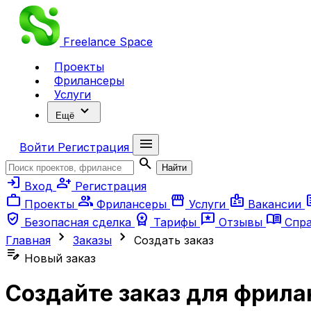
Freelance
Space
Проекты
Фрилансеры
Услуги
expand_more
Ещё
menu
Войти
Регистрация
search
Найти
login
person_add
Вход
Регистрация
work
group
storefront
badge
ar
Проекты
Фрилансеры
Услуги
Вакансии
verified_user
workspace_premium
reviews
menu_book
Безопасная сделка
Тарифы
Отзывы
Спр
chevron_right
chevron_right
Главная
Заказы
Создать заказ
edit_note
Новый заказ
Создайте заказ для фрила