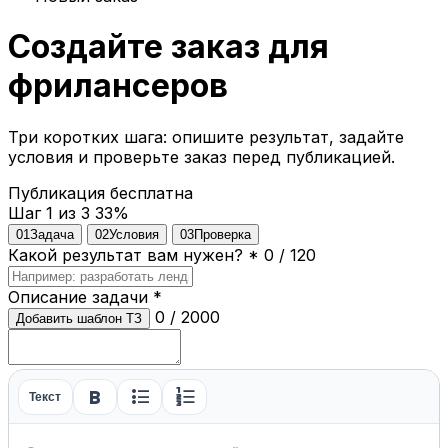
Создайте заказ для
фрилансеров
Три коротких шага: опишите результат, задайте
условия и проверьте заказ перед публикацией.
Публикация бесплатна
Шаг 1 из 3
33%
01
Задача
02
Условия
03
Проверка
Какой результат вам нужен?
*
0 / 120
Описание задачи
*
0 / 2000
Добавить шаблон ТЗ
format_bold
format_list_bulleted
format_list_numbered
Текст