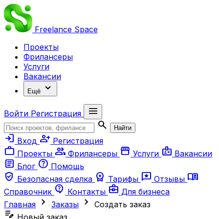
Freelance
Space
Проекты
Фрилансеры
Услуги
Вакансии
expand_more
Ещё
menu
Войти
Регистрация
search
Найти
login
person_add
Вход
Регистрация
work
group
storefront
badge
Проекты
Фрилансеры
Услуги
Вакансии
article
help
Блог
Помощь
verified_user
workspace_premium
reviews
menu_book
Безопасная сделка
Тарифы
Отзывы
contact_support
business_center
Справочник
Контакты
Для бизнеса
chevron_right
chevron_right
Главная
Заказы
Создать заказ
edit_note
Новый заказ