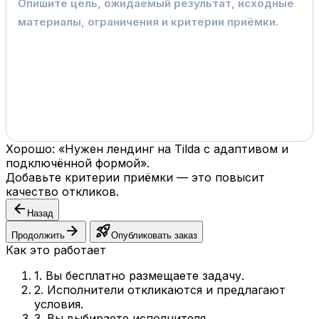
Хорошо: «Нужен лендинг на Tilda с адаптивом и
подключённой формой».
Добавьте критерии приёмки — это повысит
качество откликов.
arrow_back
Назад
arrow_forward
rocket_launch
Продолжить
Опубликовать заказ
Как это работает
1. Вы бесплатно размещаете задачу.
2. Исполнители откликаются и предлагают
условия.
3. Вы выбираете исполнителя.