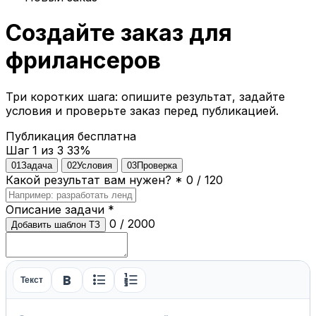
Создайте заказ для
фрилансеров
Три коротких шага: опишите результат, задайте
условия и проверьте заказ перед публикацией.
Публикация бесплатна
Шаг 1 из 3
33%
01
Задача
02
Условия
03
Проверка
Какой результат вам нужен?
*
0 / 120
Описание задачи
*
0 / 2000
Добавить шаблон ТЗ
format_bold
format_list_bulleted
format_list_numbered
Текст