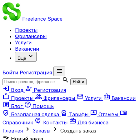
Freelance
Space
Проекты
Фрилансеры
Услуги
Вакансии
expand_more
Ещё
menu
Войти
Регистрация
search
Найти
login
person_add
Вход
Регистрация
work
group
storefront
badge
Проекты
Фрилансеры
Услуги
Вакансии
article
help
Блог
Помощь
verified_user
workspace_premium
reviews
menu_book
Безопасная сделка
Тарифы
Отзывы
contact_support
business_center
Справочник
Контакты
Для бизнеса
chevron_right
chevron_right
Главная
Заказы
Создать заказ
edit_note
Новый заказ