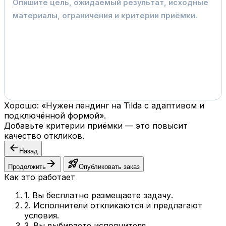
Хорошо: «Нужен лендинг на Tilda с адаптивом и
подключённой формой».
Добавьте критерии приёмки — это повысит
качество откликов.
arrow_back
Назад
arrow_forward
rocket_launch
Продолжить
Опубликовать заказ
Как это работает
1. Вы бесплатно размещаете задачу.
2. Исполнители откликаются и предлагают
условия.
3. Вы выбираете исполнителя.