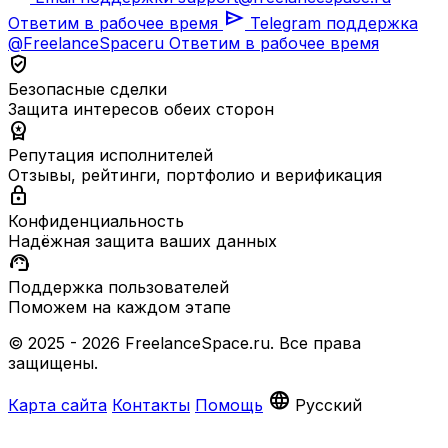
send
Ответим в рабочее время
Telegram поддержка
@FreelanceSpaceru
Ответим в рабочее время
verified_user
Безопасные сделки
Защита интересов обеих сторон
workspace_premium
Репутация исполнителей
Отзывы, рейтинги, портфолио и верификация
lock
Конфиденциальность
Надёжная защита ваших данных
support_agent
Поддержка пользователей
Поможем на каждом этапе
© 2025 - 2026 FreelanceSpace.ru. Все права
защищены.
language
Карта сайта
Контакты
Помощь
Русский