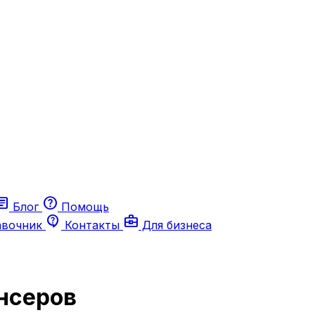
ticle
help
Блог
Помощь
contact_support
business_center
авочник
Контакты
Для бизнеса
нсеров