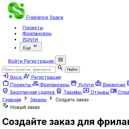
Freelance
Space
Проекты
Фрилансеры
Услуги
expand_more
Ещё
menu
Войти
Регистрация
search
Найти
login
person_add
Вход
Регистрация
work
group
storefront
badge
ar
Проекты
Фрилансеры
Услуги
Вакансии
verified_user
workspace_premium
reviews
menu_book
Безопасная сделка
Тарифы
Отзывы
Спр
chevron_right
chevron_right
Главная
Заказы
Создать заказ
edit_note
Новый заказ
Создайте заказ для фрила