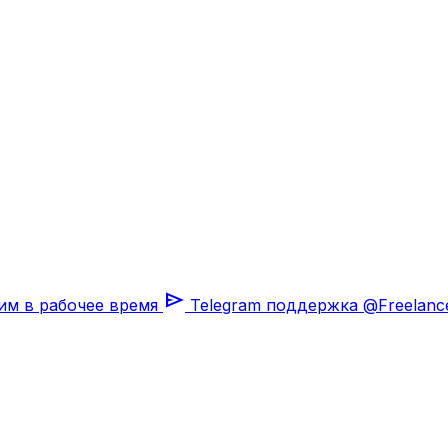
send
им в рабочее время
Telegram поддержка
@Freelanc