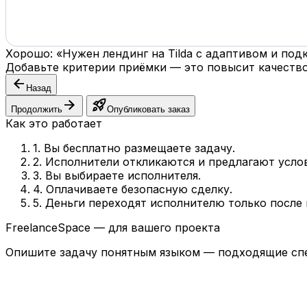
Хорошо: «Нужен лендинг на Tilda с адаптивом и по
Добавьте критерии приёмки — это повысит качество
arrow_back
Назад
arrow_forward
rocket_launch
Продолжить
Опубликовать заказ
Как это работает
1. Вы бесплатно размещаете задачу.
2. Исполнители откликаются и предлагают усло
3. Вы выбираете исполнителя.
4. Оплачиваете безопасную сделку.
5. Деньги переходят исполнителю только после
FreelanceSpace — для вашего проекта
Опишите задачу понятным языком — подходящие спе