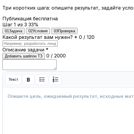
Три коротких шага: опишите результат, задайте усло
Публикация бесплатна
Шаг 1 из 3
33%
01
Задача
02
Условия
03
Проверка
Какой результат вам нужен?
*
0 / 120
Описание задачи
*
0 / 2000
Добавить шаблон ТЗ
format_bold
format_list_bulleted
format_list_numbered
Текст