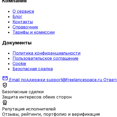
Компания
О сервисе
Блог
Контакты
Справочник
Тарифы и комиссии
Документы
Политика конфиденциальности
Пользовательское соглашение
Cookie
Безопасная сделка
mail
Email поддержки
support@freelancespace.ru
Ответ
verified_user
Безопасные сделки
Защита интересов обеих сторон
workspace_premium
Репутация исполнителей
Отзывы, рейтинги, портфолио и верификация