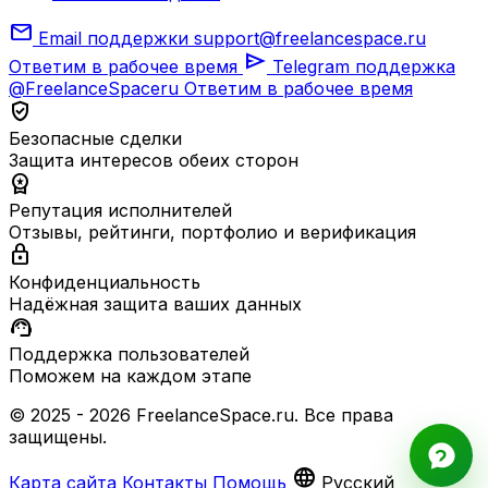
mail
Email поддержки
support@freelancespace.ru
send
Ответим в рабочее время
Telegram поддержка
@FreelanceSpaceru
Ответим в рабочее время
verified_user
Безопасные сделки
Защита интересов обеих сторон
workspace_premium
Репутация исполнителей
Отзывы, рейтинги, портфолио и верификация
lock
Конфиденциальность
Надёжная защита ваших данных
support_agent
Поддержка пользователей
Поможем на каждом этапе
© 2025 - 2026 FreelanceSpace.ru. Все права
защищены.
language
Карта сайта
Контакты
Помощь
Русский