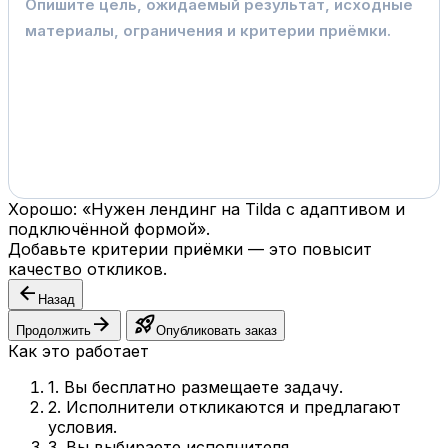
Хорошо: «Нужен лендинг на Tilda с адаптивом и
подключённой формой».
Добавьте критерии приёмки — это повысит
качество откликов.
arrow_back
Назад
arrow_forward
rocket_launch
Продолжить
Опубликовать заказ
Как это работает
1. Вы бесплатно размещаете задачу.
2. Исполнители откликаются и предлагают
условия.
3. Вы выбираете исполнителя.