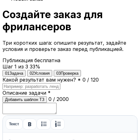
Создайте заказ для
фрилансеров
Три коротких шага: опишите результат, задайте
условия и проверьте заказ перед публикацией.
Публикация бесплатна
Шаг 1 из 3
33%
01
Задача
02
Условия
03
Проверка
Какой результат вам нужен?
*
0 / 120
Описание задачи
*
0 / 2000
Добавить шаблон ТЗ
format_bold
format_list_bulleted
format_list_numbered
Текст