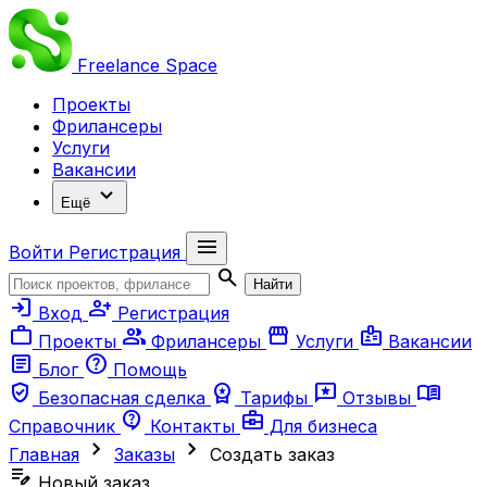
Freelance
Space
Проекты
Фрилансеры
Услуги
Вакансии
expand_more
Ещё
menu
Войти
Регистрация
search
Найти
login
person_add
Вход
Регистрация
work
group
storefront
badge
Проекты
Фрилансеры
Услуги
Вакансии
article
help
Блог
Помощь
verified_user
workspace_premium
reviews
menu_book
Безопасная сделка
Тарифы
Отзывы
contact_support
business_center
Справочник
Контакты
Для бизнеса
chevron_right
chevron_right
Главная
Заказы
Создать заказ
edit_note
Новый заказ