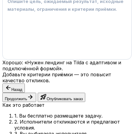
Хорошо: «Нужен лендинг на Tilda с адаптивом и
подключённой формой».
Добавьте критерии приёмки — это повысит
качество откликов.
arrow_back
Назад
arrow_forward
rocket_launch
Продолжить
Опубликовать заказ
Как это работает
1. Вы бесплатно размещаете задачу.
2. Исполнители откликаются и предлагают
условия.
3. Вы выбираете исполнителя.