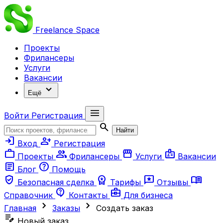
Freelance
Space
Проекты
Фрилансеры
Услуги
Вакансии
expand_more
Ещё
menu
Войти
Регистрация
search
Найти
login
person_add
Вход
Регистрация
work
group
storefront
badge
Проекты
Фрилансеры
Услуги
Вакансии
article
help
Блог
Помощь
verified_user
workspace_premium
reviews
menu_book
Безопасная сделка
Тарифы
Отзывы
contact_support
business_center
Справочник
Контакты
Для бизнеса
chevron_right
chevron_right
Главная
Заказы
Создать заказ
edit_note
Новый заказ