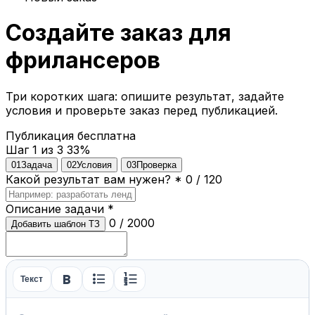
Создайте заказ для
фрилансеров
Три коротких шага: опишите результат, задайте
условия и проверьте заказ перед публикацией.
Публикация бесплатна
Шаг 1 из 3
33%
01
Задача
02
Условия
03
Проверка
Какой результат вам нужен?
*
0 / 120
Описание задачи
*
0 / 2000
Добавить шаблон ТЗ
format_bold
format_list_bulleted
format_list_numbered
Текст