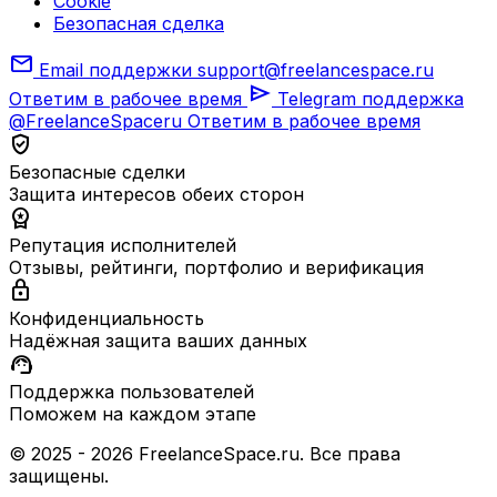
Cookie
Безопасная сделка
mail
Email поддержки
support@freelancespace.ru
send
Ответим в рабочее время
Telegram поддержка
@FreelanceSpaceru
Ответим в рабочее время
verified_user
Безопасные сделки
Защита интересов обеих сторон
workspace_premium
Репутация исполнителей
Отзывы, рейтинги, портфолио и верификация
lock
Конфиденциальность
Надёжная защита ваших данных
support_agent
Поддержка пользователей
Поможем на каждом этапе
© 2025 - 2026 FreelanceSpace.ru. Все права
защищены.