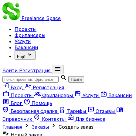
Freelance
Space
Проекты
Фрилансеры
Услуги
Вакансии
expand_more
Ещё
menu
Войти
Регистрация
search
Найти
login
person_add
Вход
Регистрация
work
group
storefront
badge
Проекты
Фрилансеры
Услуги
Вакансии
article
help
Блог
Помощь
verified_user
workspace_premium
reviews
menu_book
Безопасная сделка
Тарифы
Отзывы
contact_support
business_center
Справочник
Контакты
Для бизнеса
chevron_right
chevron_right
Главная
Заказы
Создать заказ
edit_note
Новый заказ