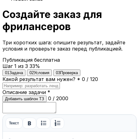
Создайте заказ для
фрилансеров
Три коротких шага: опишите результат, задайте
условия и проверьте заказ перед публикацией.
Публикация бесплатна
Шаг 1 из 3
33%
01
Задача
02
Условия
03
Проверка
Какой результат вам нужен?
*
0 / 120
Описание задачи
*
0 / 2000
Добавить шаблон ТЗ
format_bold
format_list_bulleted
format_list_numbered
Текст