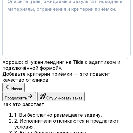
Хорошо: «Нужен лендинг на Tilda с адаптивом и
подключённой формой».
Добавьте критерии приёмки — это повысит
качество откликов.
arrow_back
Назад
arrow_forward
rocket_launch
Продолжить
Опубликовать заказ
Как это работает
1. Вы бесплатно размещаете задачу.
2. Исполнители откликаются и предлагают
условия.
3. Вы выбираете исполнителя.