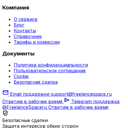
Компания
О сервисе
Блог
Контакты
Справочник
Тарифы и комиссии
Документы
Политика конфиденциальности
Пользовательское соглашение
Cookie
Безопасная сделка
mail
Email поддержки
support@freelancespace.ru
send
Ответим в рабочее время
Telegram поддержка
@FreelanceSpaceru
Ответим в рабочее время
verified_user
Безопасные сделки
Защита интересов обеих сторон