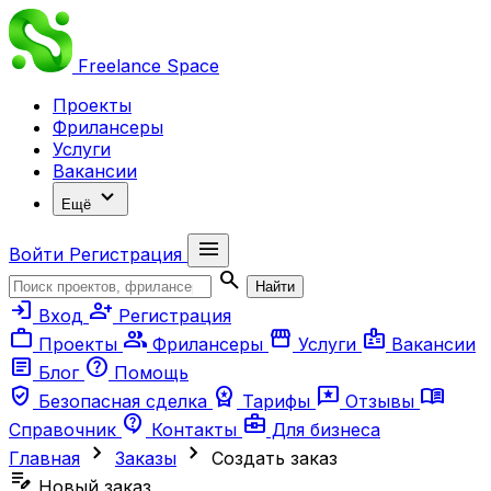
Freelance
Space
Проекты
Фрилансеры
Услуги
Вакансии
expand_more
Ещё
menu
Войти
Регистрация
search
Найти
login
person_add
Вход
Регистрация
work
group
storefront
badge
Проекты
Фрилансеры
Услуги
Вакансии
article
help
Блог
Помощь
verified_user
workspace_premium
reviews
menu_book
Безопасная сделка
Тарифы
Отзывы
contact_support
business_center
Справочник
Контакты
Для бизнеса
chevron_right
chevron_right
Главная
Заказы
Создать заказ
edit_note
Новый заказ