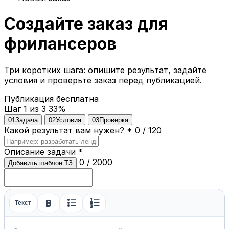
Создайте заказ для
фрилансеров
Три коротких шага: опишите результат, задайте
условия и проверьте заказ перед публикацией.
Публикация бесплатна
Шаг 1 из 3
33%
01
Задача
02
Условия
03
Проверка
Какой результат вам нужен?
*
0 / 120
Описание задачи
*
0 / 2000
Добавить шаблон ТЗ
format_bold
format_list_bulleted
format_list_numbered
Текст