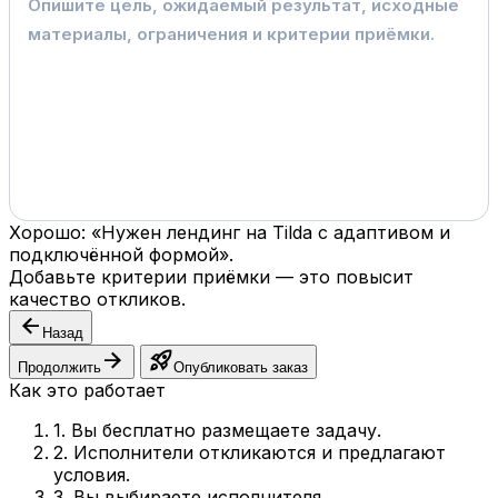
Хорошо: «Нужен лендинг на Tilda с адаптивом и
подключённой формой».
Добавьте критерии приёмки — это повысит
качество откликов.
arrow_back
Назад
arrow_forward
rocket_launch
Продолжить
Опубликовать заказ
Как это работает
1. Вы бесплатно размещаете задачу.
2. Исполнители откликаются и предлагают
условия.
3. Вы выбираете исполнителя.