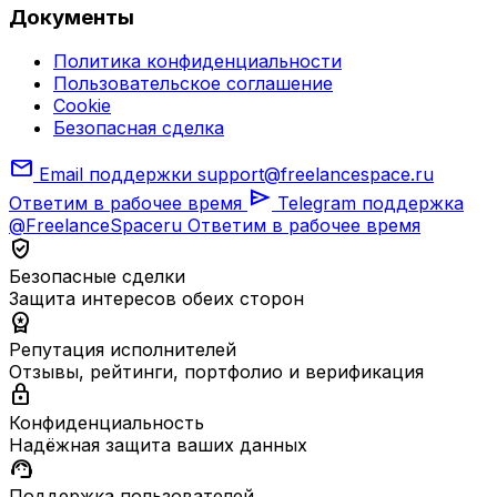
Документы
Политика конфиденциальности
Пользовательское соглашение
Cookie
Безопасная сделка
mail
Email поддержки
support@freelancespace.ru
send
Ответим в рабочее время
Telegram поддержка
@FreelanceSpaceru
Ответим в рабочее время
verified_user
Безопасные сделки
Защита интересов обеих сторон
workspace_premium
Репутация исполнителей
Отзывы, рейтинги, портфолио и верификация
lock
Конфиденциальность
Надёжная защита ваших данных
support_agent
Поддержка пользователей