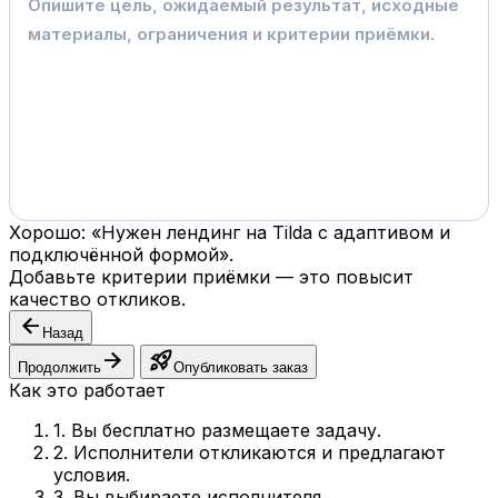
Хорошо: «Нужен лендинг на Tilda с адаптивом и
подключённой формой».
Добавьте критерии приёмки — это повысит
качество откликов.
arrow_back
Назад
arrow_forward
rocket_launch
Продолжить
Опубликовать заказ
Как это работает
1. Вы бесплатно размещаете задачу.
2. Исполнители откликаются и предлагают
условия.
3. Вы выбираете исполнителя.