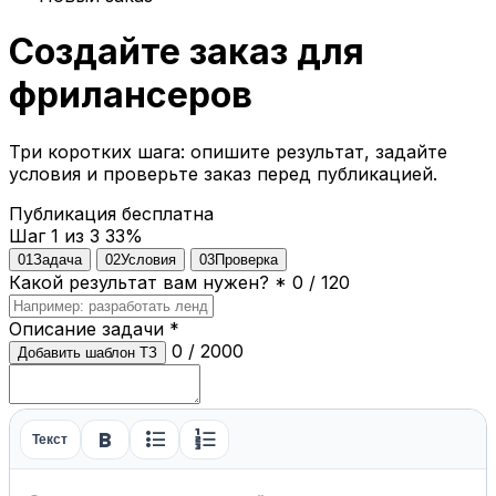
Создайте заказ для
фрилансеров
Три коротких шага: опишите результат, задайте
условия и проверьте заказ перед публикацией.
Публикация бесплатна
Шаг 1 из 3
33%
01
Задача
02
Условия
03
Проверка
Какой результат вам нужен?
*
0 / 120
Описание задачи
*
0 / 2000
Добавить шаблон ТЗ
format_bold
format_list_bulleted
format_list_numbered
Текст