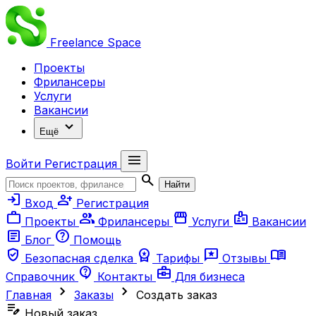
Freelance
Space
Проекты
Фрилансеры
Услуги
Вакансии
expand_more
Ещё
menu
Войти
Регистрация
search
Найти
login
person_add
Вход
Регистрация
work
group
storefront
badge
Проекты
Фрилансеры
Услуги
Вакансии
article
help
Блог
Помощь
verified_user
workspace_premium
reviews
menu_book
Безопасная сделка
Тарифы
Отзывы
contact_support
business_center
Справочник
Контакты
Для бизнеса
chevron_right
chevron_right
Главная
Заказы
Создать заказ
edit_note
Новый заказ