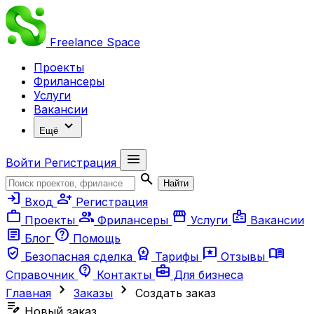
Freelance
Space
Проекты
Фрилансеры
Услуги
Вакансии
expand_more
Ещё
menu
Войти
Регистрация
search
Найти
login
person_add
Вход
Регистрация
work
group
storefront
badge
Проекты
Фрилансеры
Услуги
Вакансии
article
help
Блог
Помощь
verified_user
workspace_premium
reviews
menu_book
Безопасная сделка
Тарифы
Отзывы
contact_support
business_center
Справочник
Контакты
Для бизнеса
chevron_right
chevron_right
Главная
Заказы
Создать заказ
edit_note
Новый заказ