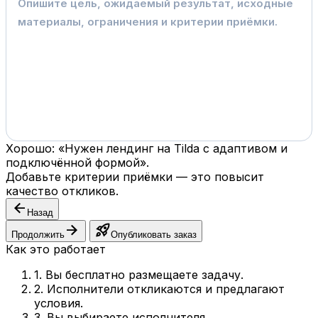
Хорошо: «Нужен лендинг на Tilda с адаптивом и
подключённой формой».
Добавьте критерии приёмки — это повысит
качество откликов.
arrow_back
Назад
arrow_forward
rocket_launch
Продолжить
Опубликовать заказ
Как это работает
1. Вы бесплатно размещаете задачу.
2. Исполнители откликаются и предлагают
условия.
3. Вы выбираете исполнителя.