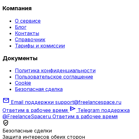
Компания
О сервисе
Блог
Контакты
Справочник
Тарифы и комиссии
Документы
Политика конфиденциальности
Пользовательское соглашение
Cookie
Безопасная сделка
mail
Email поддержки
support@freelancespace.ru
send
Ответим в рабочее время
Telegram поддержка
@FreelanceSpaceru
Ответим в рабочее время
verified_user
Безопасные сделки
Защита интересов обеих сторон