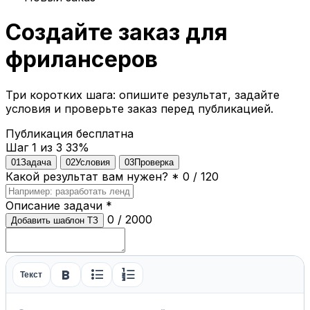
Создайте заказ для
фрилансеров
Три коротких шага: опишите результат, задайте
условия и проверьте заказ перед публикацией.
Публикация бесплатна
Шаг 1 из 3
33%
01
Задача
02
Условия
03
Проверка
Какой результат вам нужен?
*
0 / 120
Описание задачи
*
0 / 2000
Добавить шаблон ТЗ
format_bold
format_list_bulleted
format_list_numbered
Текст