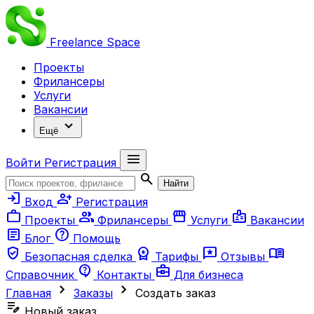
Freelance
Space
Проекты
Фрилансеры
Услуги
Вакансии
expand_more
Ещё
menu
Войти
Регистрация
search
Найти
login
person_add
Вход
Регистрация
work
group
storefront
badge
Проекты
Фрилансеры
Услуги
Вакансии
article
help
Блог
Помощь
verified_user
workspace_premium
reviews
menu_book
Безопасная сделка
Тарифы
Отзывы
contact_support
business_center
Справочник
Контакты
Для бизнеса
chevron_right
chevron_right
Главная
Заказы
Создать заказ
edit_note
Новый заказ