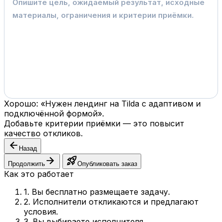
Хорошо: «Нужен лендинг на Tilda с адаптивом и
подключённой формой».
Добавьте критерии приёмки — это повысит
качество откликов.
arrow_back
Назад
arrow_forward
rocket_launch
Продолжить
Опубликовать заказ
Как это работает
1. Вы бесплатно размещаете задачу.
2. Исполнители откликаются и предлагают
условия.
3. Вы выбираете исполнителя.