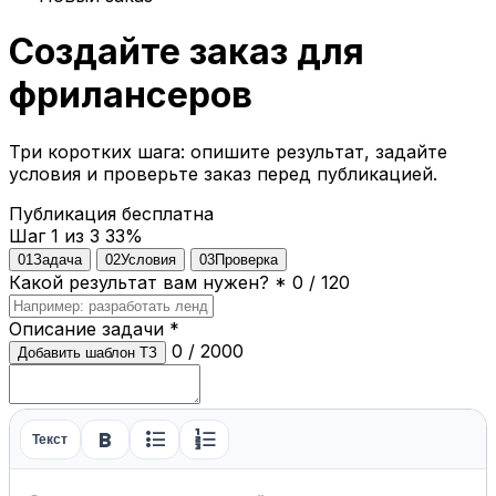
Создайте заказ для
фрилансеров
Три коротких шага: опишите результат, задайте
условия и проверьте заказ перед публикацией.
Публикация бесплатна
Шаг 1 из 3
33%
01
Задача
02
Условия
03
Проверка
Какой результат вам нужен?
*
0 / 120
Описание задачи
*
0 / 2000
Добавить шаблон ТЗ
format_bold
format_list_bulleted
format_list_numbered
Текст