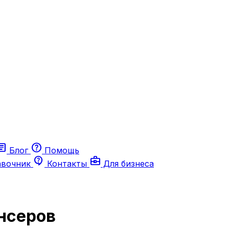
ticle
help
Блог
Помощь
contact_support
business_center
авочник
Контакты
Для бизнеса
нсеров