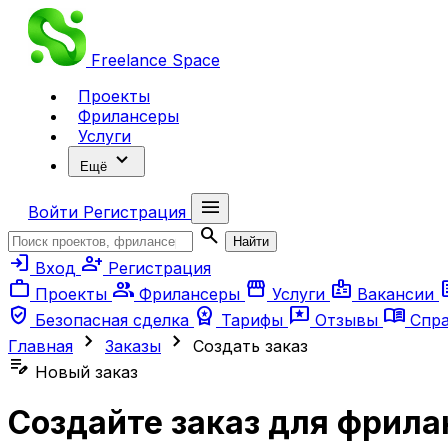
Freelance
Space
Проекты
Фрилансеры
Услуги
expand_more
Ещё
menu
Войти
Регистрация
search
Найти
login
person_add
Вход
Регистрация
work
group
storefront
badge
ar
Проекты
Фрилансеры
Услуги
Вакансии
verified_user
workspace_premium
reviews
menu_book
Безопасная сделка
Тарифы
Отзывы
Спр
chevron_right
chevron_right
Главная
Заказы
Создать заказ
edit_note
Новый заказ
Создайте заказ для фрила