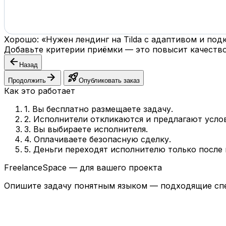
Хорошо: «Нужен лендинг на Tilda с адаптивом и по
Добавьте критерии приёмки — это повысит качество
arrow_back
Назад
arrow_forward
rocket_launch
Продолжить
Опубликовать заказ
Как это работает
1. Вы бесплатно размещаете задачу.
2. Исполнители откликаются и предлагают усло
3. Вы выбираете исполнителя.
4. Оплачиваете безопасную сделку.
5. Деньги переходят исполнителю только после
FreelanceSpace — для вашего проекта
Опишите задачу понятным языком — подходящие спе