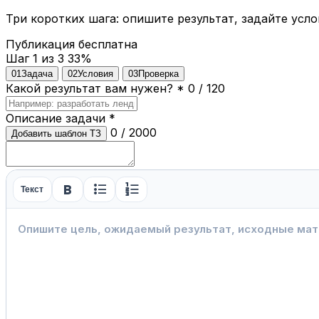
Три коротких шага: опишите результат, задайте усло
Публикация бесплатна
Шаг 1 из 3
33%
01
Задача
02
Условия
03
Проверка
Какой результат вам нужен?
*
0 / 120
Описание задачи
*
0 / 2000
Добавить шаблон ТЗ
format_bold
format_list_bulleted
format_list_numbered
Текст