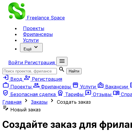
Freelance
Space
Проекты
Фрилансеры
Услуги
expand_more
Ещё
menu
Войти
Регистрация
search
Найти
login
person_add
Вход
Регистрация
work
group
storefront
badge
ar
Проекты
Фрилансеры
Услуги
Вакансии
verified_user
workspace_premium
reviews
menu_book
Безопасная сделка
Тарифы
Отзывы
Спр
chevron_right
chevron_right
Главная
Заказы
Создать заказ
edit_note
Новый заказ
Создайте заказ для фрила