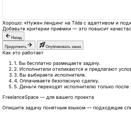
Хорошо: «Нужен лендинг на Tilda с адаптивом и по
Добавьте критерии приёмки — это повысит качество
arrow_back
Назад
arrow_forward
rocket_launch
Продолжить
Опубликовать заказ
Как это работает
1. Вы бесплатно размещаете задачу.
2. Исполнители откликаются и предлагают усло
3. Вы выбираете исполнителя.
4. Оплачиваете безопасную сделку.
5. Деньги переходят исполнителю только после
FreelanceSpace — для вашего проекта
Опишите задачу понятным языком — подходящие спе