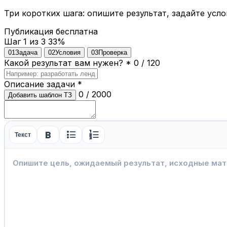
Три коротких шага: опишите результат, задайте усло
Публикация бесплатна
Шаг 1 из 3
33%
01
Задача
02
Условия
03
Проверка
Какой результат вам нужен?
*
0 / 120
Описание задачи
*
0 / 2000
Добавить шаблон ТЗ
format_bold
format_list_bulleted
format_list_numbered
Текст