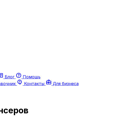
ticle
help
Блог
Помощь
contact_support
business_center
авочник
Контакты
Для бизнеса
нсеров