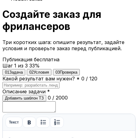
Создайте заказ для
фрилансеров
Три коротких шага: опишите результат, задайте
условия и проверьте заказ перед публикацией.
Публикация бесплатна
Шаг 1 из 3
33%
01
Задача
02
Условия
03
Проверка
Какой результат вам нужен?
*
0 / 120
Описание задачи
*
0 / 2000
Добавить шаблон ТЗ
format_bold
format_list_bulleted
format_list_numbered
Текст