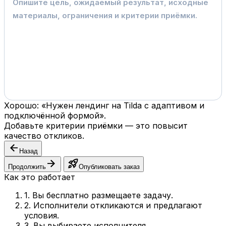
Хорошо: «Нужен лендинг на Tilda с адаптивом и
подключённой формой».
Добавьте критерии приёмки — это повысит
качество откликов.
arrow_back
Назад
arrow_forward
rocket_launch
Продолжить
Опубликовать заказ
Как это работает
1. Вы бесплатно размещаете задачу.
2. Исполнители откликаются и предлагают
условия.
3. Вы выбираете исполнителя.