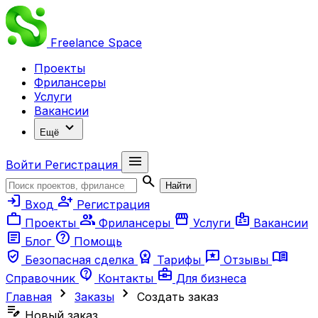
Freelance
Space
Проекты
Фрилансеры
Услуги
Вакансии
expand_more
Ещё
menu
Войти
Регистрация
search
Найти
login
person_add
Вход
Регистрация
work
group
storefront
badge
Проекты
Фрилансеры
Услуги
Вакансии
article
help
Блог
Помощь
verified_user
workspace_premium
reviews
menu_book
Безопасная сделка
Тарифы
Отзывы
contact_support
business_center
Справочник
Контакты
Для бизнеса
chevron_right
chevron_right
Главная
Заказы
Создать заказ
edit_note
Новый заказ