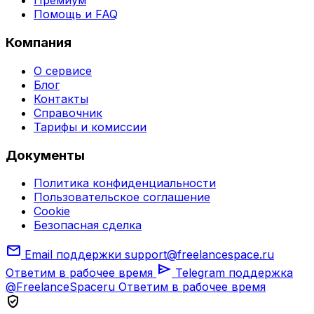
Премиум
Помощь и FAQ
Компания
О сервисе
Блог
Контакты
Справочник
Тарифы и комиссии
Документы
Политика конфиденциальности
Пользовательское соглашение
Cookie
Безопасная сделка
mail
Email поддержки
support@freelancespace.ru
send
Ответим в рабочее время
Telegram поддержка
@FreelanceSpaceru
Ответим в рабочее время
verified_user