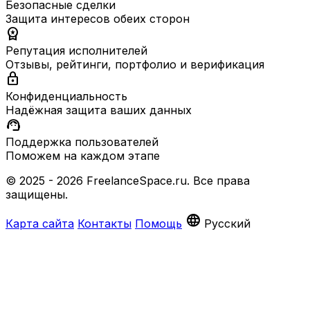
Безопасные сделки
Защита интересов обеих сторон
workspace_premium
Репутация исполнителей
Отзывы, рейтинги, портфолио и верификация
lock
Конфиденциальность
Надёжная защита ваших данных
support_agent
Поддержка пользователей
Поможем на каждом этапе
© 2025 - 2026 FreelanceSpace.ru. Все права
защищены.
language
Карта сайта
Контакты
Помощь
Русский