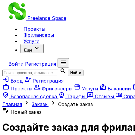
Freelance
Space
Проекты
Фрилансеры
Услуги
expand_more
Ещё
menu
Войти
Регистрация
search
Найти
login
person_add
Вход
Регистрация
work
group
storefront
badge
ar
Проекты
Фрилансеры
Услуги
Вакансии
verified_user
workspace_premium
reviews
menu_book
Безопасная сделка
Тарифы
Отзывы
Спр
chevron_right
chevron_right
Главная
Заказы
Создать заказ
edit_note
Новый заказ
Создайте заказ для фрила