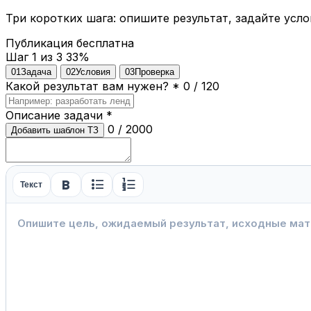
Три коротких шага: опишите результат, задайте усло
Публикация бесплатна
Шаг 1 из 3
33%
01
Задача
02
Условия
03
Проверка
Какой результат вам нужен?
*
0 / 120
Описание задачи
*
0 / 2000
Добавить шаблон ТЗ
format_bold
format_list_bulleted
format_list_numbered
Текст