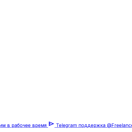
send
им в рабочее время
Telegram поддержка
@Freelanc