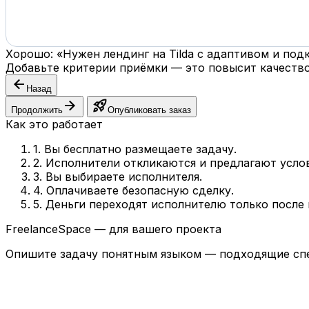
Хорошо: «Нужен лендинг на Tilda с адаптивом и по
Добавьте критерии приёмки — это повысит качество
arrow_back
Назад
arrow_forward
rocket_launch
Продолжить
Опубликовать заказ
Как это работает
1. Вы бесплатно размещаете задачу.
2. Исполнители откликаются и предлагают усло
3. Вы выбираете исполнителя.
4. Оплачиваете безопасную сделку.
5. Деньги переходят исполнителю только после
FreelanceSpace — для вашего проекта
Опишите задачу понятным языком — подходящие спе