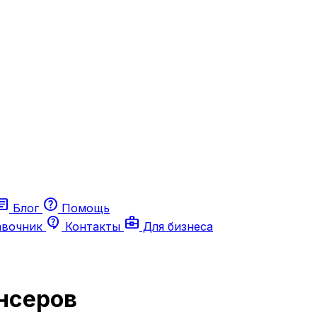
ticle
help
Блог
Помощь
contact_support
business_center
авочник
Контакты
Для бизнеса
нсеров