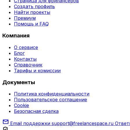
Страница для фрилансеров
Создать профиль
Найти проекты
Премиум
Помощь и FAQ
Компания
О сервисе
Блог
Контакты
Справочник
Тарифы и комиссии
Документы
Политика конфиденциальности
Пользовательское соглашение
Cookie
Безопасная сделка
mail
Email поддержки
support@freelancespace.ru
Ответ
verified_user