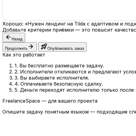
Хорошо: «Нужен лендинг на Tilda с адаптивом и по
Добавьте критерии приёмки — это повысит качество
arrow_back
Назад
arrow_forward
rocket_launch
Продолжить
Опубликовать заказ
Как это работает
1. Вы бесплатно размещаете задачу.
2. Исполнители откликаются и предлагают усло
3. Вы выбираете исполнителя.
4. Оплачиваете безопасную сделку.
5. Деньги переходят исполнителю только после
FreelanceSpace — для вашего проекта
Опишите задачу понятным языком — подходящие спе