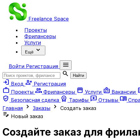
Freelance
Space
Проекты
Фрилансеры
Услуги
expand_more
Ещё
menu
Войти
Регистрация
search
Найти
login
person_add
Вход
Регистрация
work
group
storefront
badge
ar
Проекты
Фрилансеры
Услуги
Вакансии
verified_user
workspace_premium
reviews
menu_book
Безопасная сделка
Тарифы
Отзывы
Спр
chevron_right
chevron_right
Главная
Заказы
Создать заказ
edit_note
Новый заказ
Создайте заказ для фрила