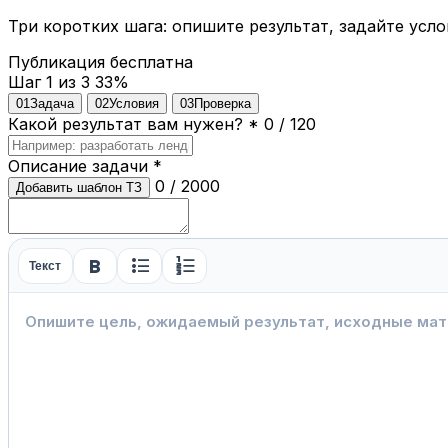
Три коротких шага: опишите результат, задайте усло
Публикация бесплатна
Шаг 1 из 3
33%
01
Задача
02
Условия
03
Проверка
Какой результат вам нужен?
*
0 / 120
Описание задачи
*
0 / 2000
Добавить шаблон ТЗ
format_bold
format_list_bulleted
format_list_numbered
Текст