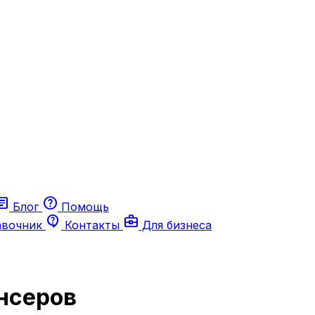
ticle
help
Блог
Помощь
contact_support
business_center
авочник
Контакты
Для бизнеса
нсеров