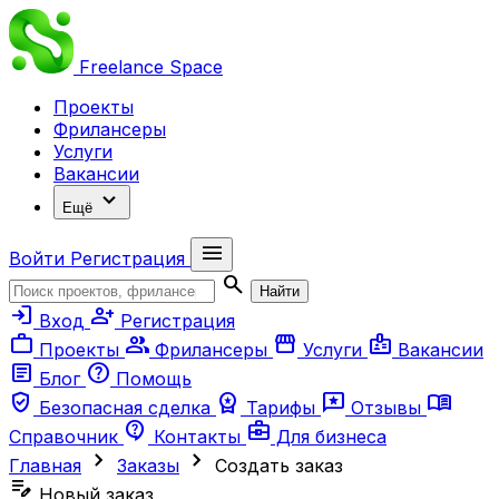
Freelance
Space
Проекты
Фрилансеры
Услуги
Вакансии
expand_more
Ещё
menu
Войти
Регистрация
search
Найти
login
person_add
Вход
Регистрация
work
group
storefront
badge
Проекты
Фрилансеры
Услуги
Вакансии
article
help
Блог
Помощь
verified_user
workspace_premium
reviews
menu_book
Безопасная сделка
Тарифы
Отзывы
contact_support
business_center
Справочник
Контакты
Для бизнеса
chevron_right
chevron_right
Главная
Заказы
Создать заказ
edit_note
Новый заказ