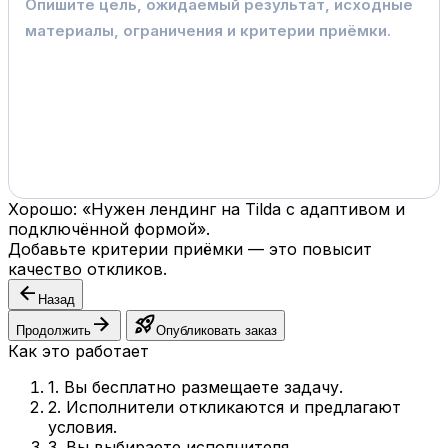
Хорошо: «Нужен лендинг на Tilda с адаптивом и
подключённой формой».
Добавьте критерии приёмки — это повысит
качество откликов.
arrow_back
Назад
arrow_forward
rocket_launch
Продолжить
Опубликовать заказ
Как это работает
1. Вы бесплатно размещаете задачу.
2. Исполнители откликаются и предлагают
условия.
3. Вы выбираете исполнителя.