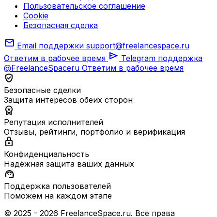
Пользовательское соглашение
Cookie
Безопасная сделка
mail
Email поддержки
support@freelancespace.ru
send
Ответим в рабочее время
Telegram поддержка
@FreelanceSpaceru
Ответим в рабочее время
verified_user
Безопасные сделки
Защита интересов обеих сторон
workspace_premium
Репутация исполнителей
Отзывы, рейтинги, портфолио и верификация
lock
Конфиденциальность
Надёжная защита ваших данных
support_agent
Поддержка пользователей
Поможем на каждом этапе
© 2025 - 2026 FreelanceSpace.ru. Все права