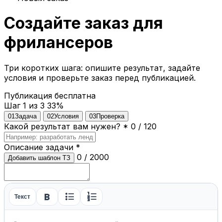
Создайте заказ для
фрилансеров
Три коротких шага: опишите результат, задайте
условия и проверьте заказ перед публикацией.
Публикация бесплатна
Шаг 1 из 3
33%
01
Задача
02
Условия
03
Проверка
Какой результат вам нужен?
*
0 / 120
Описание задачи
*
0 / 2000
Добавить шаблон ТЗ
format_bold
format_list_bulleted
format_list_numbered
Текст