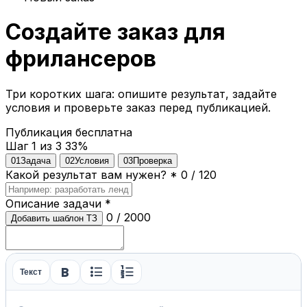
Создайте заказ для
фрилансеров
Три коротких шага: опишите результат, задайте
условия и проверьте заказ перед публикацией.
Публикация бесплатна
Шаг 1 из 3
33%
01
Задача
02
Условия
03
Проверка
Какой результат вам нужен?
*
0 / 120
Описание задачи
*
0 / 2000
Добавить шаблон ТЗ
format_bold
format_list_bulleted
format_list_numbered
Текст