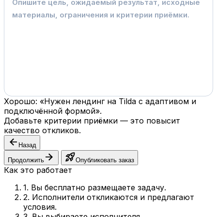
Хорошо: «Нужен лендинг на Tilda с адаптивом и
подключённой формой».
Добавьте критерии приёмки — это повысит
качество откликов.
arrow_back
Назад
arrow_forward
rocket_launch
Продолжить
Опубликовать заказ
Как это работает
1. Вы бесплатно размещаете задачу.
2. Исполнители откликаются и предлагают
условия.
3. Вы выбираете исполнителя.