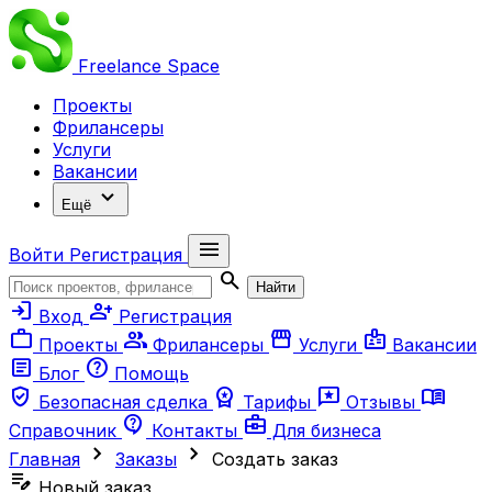
Freelance
Space
Проекты
Фрилансеры
Услуги
Вакансии
expand_more
Ещё
menu
Войти
Регистрация
search
Найти
login
person_add
Вход
Регистрация
work
group
storefront
badge
Проекты
Фрилансеры
Услуги
Вакансии
article
help
Блог
Помощь
verified_user
workspace_premium
reviews
menu_book
Безопасная сделка
Тарифы
Отзывы
contact_support
business_center
Справочник
Контакты
Для бизнеса
chevron_right
chevron_right
Главная
Заказы
Создать заказ
edit_note
Новый заказ