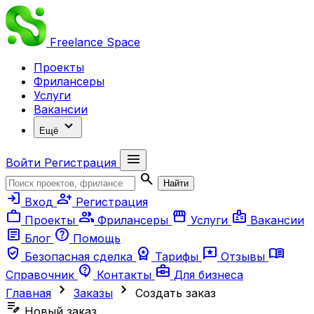
Freelance
Space
Проекты
Фрилансеры
Услуги
Вакансии
expand_more
Ещё
menu
Войти
Регистрация
search
Найти
login
person_add
Вход
Регистрация
work
group
storefront
badge
Проекты
Фрилансеры
Услуги
Вакансии
article
help
Блог
Помощь
verified_user
workspace_premium
reviews
menu_book
Безопасная сделка
Тарифы
Отзывы
contact_support
business_center
Справочник
Контакты
Для бизнеса
chevron_right
chevron_right
Главная
Заказы
Создать заказ
edit_note
Новый заказ