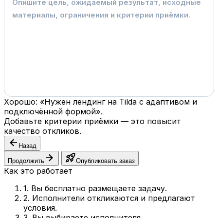
Хорошо: «Нужен лендинг на Tilda с адаптивом и
подключённой формой».
Добавьте критерии приёмки — это повысит
качество откликов.
arrow_back
Назад
arrow_forward
rocket_launch
Продолжить
Опубликовать заказ
Как это работает
1. Вы бесплатно размещаете задачу.
2. Исполнители откликаются и предлагают
условия.
3. Вы выбираете исполнителя.