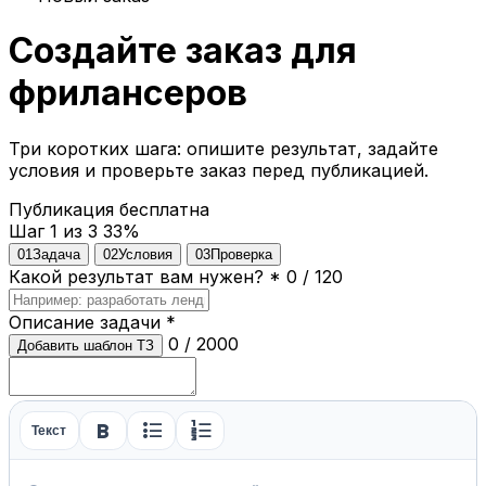
Создайте заказ для
фрилансеров
Три коротких шага: опишите результат, задайте
условия и проверьте заказ перед публикацией.
Публикация бесплатна
Шаг 1 из 3
33%
01
Задача
02
Условия
03
Проверка
Какой результат вам нужен?
*
0 / 120
Описание задачи
*
0 / 2000
Добавить шаблон ТЗ
format_bold
format_list_bulleted
format_list_numbered
Текст