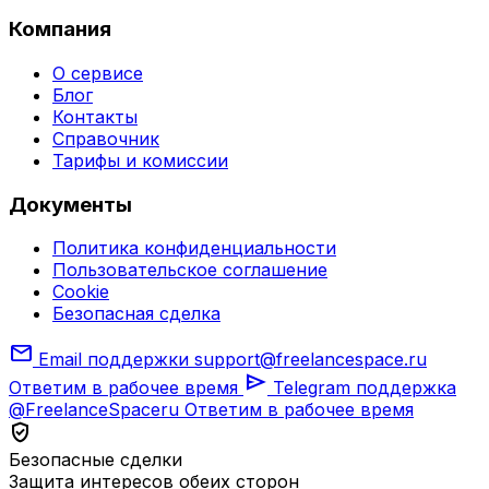
Компания
О сервисе
Блог
Контакты
Справочник
Тарифы и комиссии
Документы
Политика конфиденциальности
Пользовательское соглашение
Cookie
Безопасная сделка
mail
Email поддержки
support@freelancespace.ru
send
Ответим в рабочее время
Telegram поддержка
@FreelanceSpaceru
Ответим в рабочее время
verified_user
Безопасные сделки
Защита интересов обеих сторон