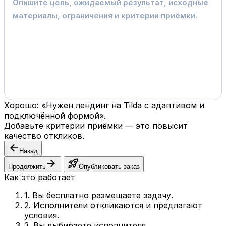
Хорошо: «Нужен лендинг на Tilda с адаптивом и
подключённой формой».
Добавьте критерии приёмки — это повысит
качество откликов.
arrow_back
Назад
arrow_forward
rocket_launch
Продолжить
Опубликовать заказ
Как это работает
1. Вы бесплатно размещаете задачу.
2. Исполнители откликаются и предлагают
условия.
3. Вы выбираете исполнителя.