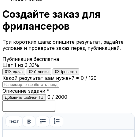
Создайте заказ для
фрилансеров
Три коротких шага: опишите результат, задайте
условия и проверьте заказ перед публикацией.
Публикация бесплатна
Шаг 1 из 3
33%
01
Задача
02
Условия
03
Проверка
Какой результат вам нужен?
*
0 / 120
Описание задачи
*
0 / 2000
Добавить шаблон ТЗ
format_bold
format_list_bulleted
format_list_numbered
Текст