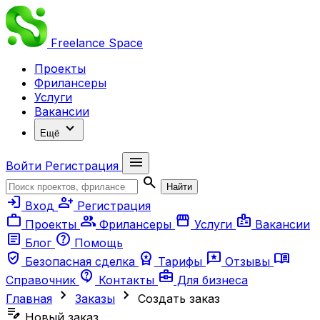
Freelance
Space
Проекты
Фрилансеры
Услуги
Вакансии
expand_more
Ещё
menu
Войти
Регистрация
search
Найти
login
person_add
Вход
Регистрация
work
group
storefront
badge
Проекты
Фрилансеры
Услуги
Вакансии
article
help
Блог
Помощь
verified_user
workspace_premium
reviews
menu_book
Безопасная сделка
Тарифы
Отзывы
contact_support
business_center
Справочник
Контакты
Для бизнеса
chevron_right
chevron_right
Главная
Заказы
Создать заказ
edit_note
Новый заказ