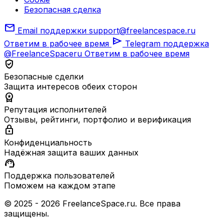
Безопасная сделка
mail
Email поддержки
support@freelancespace.ru
send
Ответим в рабочее время
Telegram поддержка
@FreelanceSpaceru
Ответим в рабочее время
verified_user
Безопасные сделки
Защита интересов обеих сторон
workspace_premium
Репутация исполнителей
Отзывы, рейтинги, портфолио и верификация
lock
Конфиденциальность
Надёжная защита ваших данных
support_agent
Поддержка пользователей
Поможем на каждом этапе
© 2025 - 2026 FreelanceSpace.ru. Все права
защищены.