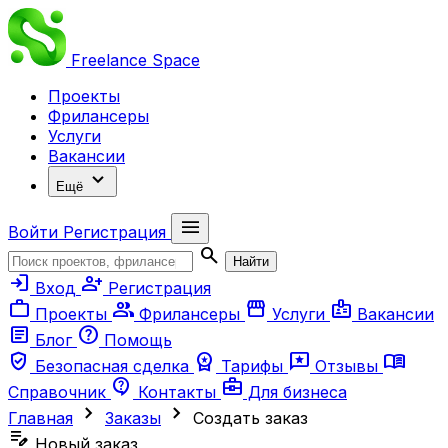
Freelance
Space
Проекты
Фрилансеры
Услуги
Вакансии
expand_more
Ещё
menu
Войти
Регистрация
search
Найти
login
person_add
Вход
Регистрация
work
group
storefront
badge
Проекты
Фрилансеры
Услуги
Вакансии
article
help
Блог
Помощь
verified_user
workspace_premium
reviews
menu_book
Безопасная сделка
Тарифы
Отзывы
contact_support
business_center
Справочник
Контакты
Для бизнеса
chevron_right
chevron_right
Главная
Заказы
Создать заказ
edit_note
Новый заказ