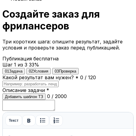
Создайте заказ для
фрилансеров
Три коротких шага: опишите результат, задайте
условия и проверьте заказ перед публикацией.
Публикация бесплатна
Шаг 1 из 3
33%
01
Задача
02
Условия
03
Проверка
Какой результат вам нужен?
*
0 / 120
Описание задачи
*
0 / 2000
Добавить шаблон ТЗ
format_bold
format_list_bulleted
format_list_numbered
Текст