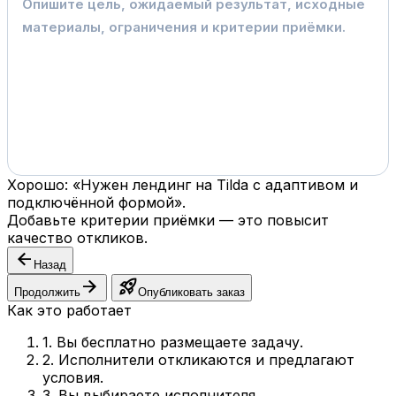
Хорошо: «Нужен лендинг на Tilda с адаптивом и
подключённой формой».
Добавьте критерии приёмки — это повысит
качество откликов.
arrow_back
Назад
arrow_forward
rocket_launch
Продолжить
Опубликовать заказ
Как это работает
1. Вы бесплатно размещаете задачу.
2. Исполнители откликаются и предлагают
условия.
3. Вы выбираете исполнителя.