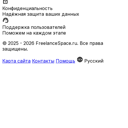
lock
Конфиденциальность
Надёжная защита ваших данных
support_agent
Поддержка пользователей
Поможем на каждом этапе
© 2025 - 2026 FreelanceSpace.ru. Все права
защищены.
language
Карта сайта
Контакты
Помощь
Русский