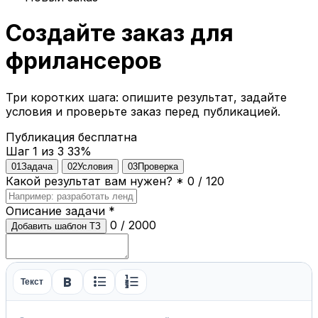
Создайте заказ для
фрилансеров
Три коротких шага: опишите результат, задайте
условия и проверьте заказ перед публикацией.
Публикация бесплатна
Шаг 1 из 3
33%
01
Задача
02
Условия
03
Проверка
Какой результат вам нужен?
*
0 / 120
Описание задачи
*
0 / 2000
Добавить шаблон ТЗ
format_bold
format_list_bulleted
format_list_numbered
Текст