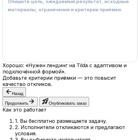
Хорошо: «Нужен лендинг на Tilda с адаптивом и
подключённой формой».
Добавьте критерии приёмки — это повысит
качество откликов.
arrow_back
Назад
arrow_forward
rocket_launch
Продолжить
Опубликовать заказ
Как это работает
1. Вы бесплатно размещаете задачу.
2. Исполнители откликаются и предлагают
условия.
3. Вы выбираете исполнителя.