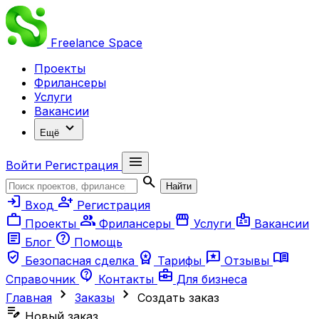
Freelance
Space
Проекты
Фрилансеры
Услуги
Вакансии
expand_more
Ещё
menu
Войти
Регистрация
search
Найти
login
person_add
Вход
Регистрация
work
group
storefront
badge
Проекты
Фрилансеры
Услуги
Вакансии
article
help
Блог
Помощь
verified_user
workspace_premium
reviews
menu_book
Безопасная сделка
Тарифы
Отзывы
contact_support
business_center
Справочник
Контакты
Для бизнеса
chevron_right
chevron_right
Главная
Заказы
Создать заказ
edit_note
Новый заказ