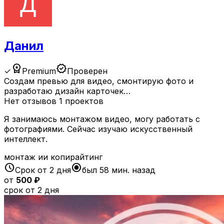
Данил
workspace_premium
verified
✓
Premium
Проверен
Создам превью для видео, смонтирую фото и
разработаю дизайн карточек…
Нет отзывов
1 проектов
Я занимаюсь монтажом видео, могу работать с
фотографиями. Сейчас изучаю искусственный
интеллект.
монтаж ии копирайтинг
schedule
radio_button_checked
Срок от 2 дня
был 58 мин. назад
от
500 ₽
срок от 2 дня