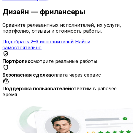
Дизайн — фрилансеры
Сравните релевантных исполнителей, их услуги,
портфолио, отзывы и стоимость работы.
Подобрать 2–3 исполнителей
Найти
самостоятельно
verified_user
Портфолио
смотрите реальные работы
shield
Безопасная сделка
оплата через сервис
support_agent
Поддержка пользователей
ответим в рабочее
время