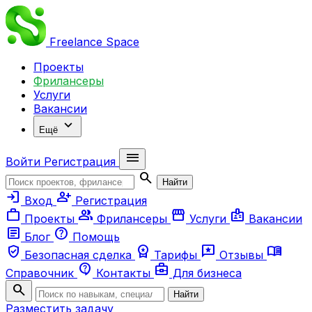
Freelance
Space
Проекты
Фрилансеры
Услуги
Вакансии
expand_more
Ещё
menu
Войти
Регистрация
search
Найти
login
person_add
Вход
Регистрация
work
group
storefront
badge
Проекты
Фрилансеры
Услуги
Вакансии
article
help
Блог
Помощь
verified_user
workspace_premium
reviews
menu_book
Безопасная сделка
Тарифы
Отзывы
contact_support
business_center
Справочник
Контакты
Для бизнеса
search
Найти
Разместить задачу