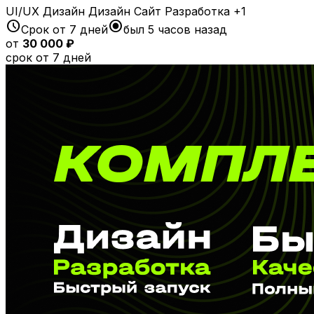
UI/UX Дизайн
Дизайн
Сайт
Разработка
+1
schedule
radio_button_checked
Срок от 7 дней
был 5 часов назад
от
30 000 ₽
срок от 7 дней