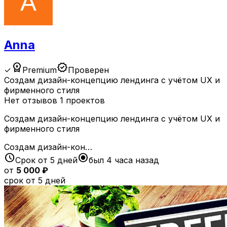
Anna
workspace_premium
verified
✓
Premium
Проверен
Создам дизайн-концепцию лендинга с учётом UX и
фирменного стиля
Нет отзывов
1 проектов
Создам дизайн-концепцию лендинга с учётом UX и
фирменного стиля
Создам дизайн-кон…
schedule
radio_button_checked
Срок от 5 дней
был 4 часа назад
от
5 000 ₽
срок от 5 дней