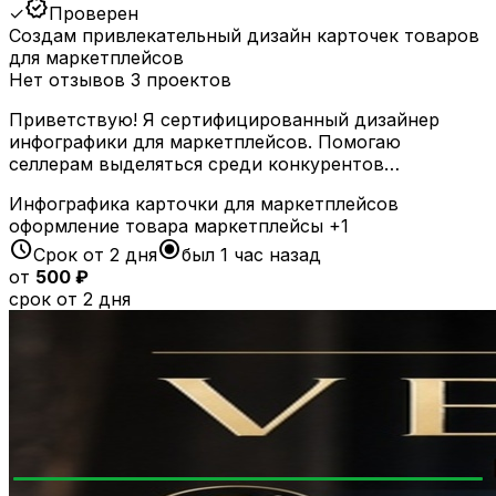
verified
✓
Проверен
Создам привлекательный дизайн карточек товаров
для маркетплейсов
Нет отзывов
3 проектов
Приветствую! Я сертифицированный дизайнер
инфографики для маркетплейсов. Помогаю
селлерам выделяться среди конкурентов…
Инфографика
карточки для маркетплейсов
оформление товара
маркетплейсы
+1
schedule
radio_button_checked
Срок от 2 дня
был 1 час назад
от
500 ₽
срок от 2 дня