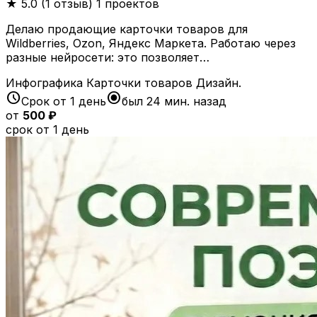
★
5.0 (1 отзыв)
1 проектов
Делаю продающие карточки товаров для
Wildberries, Ozon, Яндекс Маркета. Работаю через
разные нейросети: это позволяет…
Инфографика
Карточки товаров
Дизайн.
schedule
radio_button_checked
Срок от 1 день
был 24 мин. назад
от
500 ₽
срок от 1 день