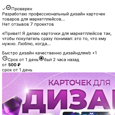
verified
✓
Проверен
Разработаю профессиональный дизайн карточек
товаров для маркетплейсов…
Нет отзывов
7 проектов
«Привет! Я делаю карточки для маркетплейсов так,
чтобы покупатель сразу понимал: это то, что ему
нужно. Люблю, когда…
Быстро
дизайн
качественно
дизайндляwb
+1
schedule
radio_button_checked
Срок от 1 день
был 2 часа назад
от
500 ₽
срок от 1 день