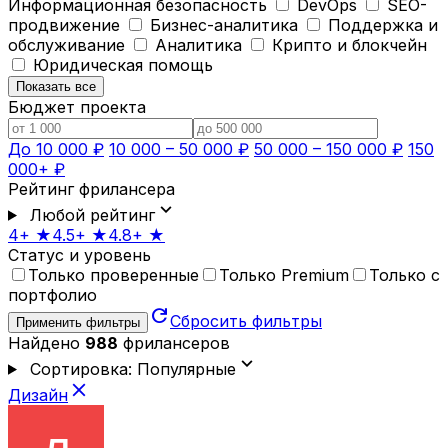
Информационная безопасность
DevOps
SEO-
продвижение
Бизнес-аналитика
Поддержка и
обслуживание
Аналитика
Крипто и блокчейн
Юридическая помощь
Показать все
Бюджет проекта
До 10 000 ₽
10 000 – 50 000 ₽
50 000 – 150 000 ₽
150
000+ ₽
Рейтинг фрилансера
expand_more
Любой рейтинг
4+ ★
4.5+ ★
4.8+ ★
Статус и уровень
Только проверенные
Только Premium
Только с
портфолио
refresh
Сбросить фильтры
Применить фильтры
Найдено
988
фрилансеров
expand_more
Сортировка: Популярные
close
Дизайн