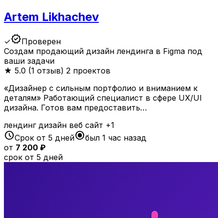
Artem Likhachev
verified
✓
Проверен
Создам продающий дизайн лендинга в Figma под
ваши задачи
★
5.0 (1 отзыв)
2 проектов
«Дизайнер с сильным портфолио и вниманием к
деталям» Работающий специалист в сфере UX/UI
дизайна. Готов вам предоставить…
лендинг
дизайн
веб
сайт
+1
schedule
radio_button_checked
Срок от 5 дней
был 1 час назад
от
7 200 ₽
срок от 5 дней