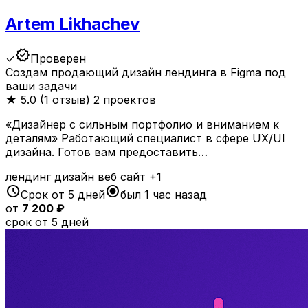
Artem Likhachev
verified
✓
Проверен
Создам продающий дизайн лендинга в Figma под
ваши задачи
★
5.0 (1 отзыв)
2 проектов
«Дизайнер с сильным портфолио и вниманием к
деталям» Работающий специалист в сфере UX/UI
дизайна. Готов вам предоставить…
лендинг
дизайн
веб
сайт
+1
schedule
radio_button_checked
Срок от 5 дней
был 1 час назад
от
7 200 ₽
срок от 5 дней