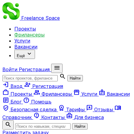
Freelance
Space
Проекты
Фрилансеры
Услуги
Вакансии
expand_more
Ещё
menu
Войти
Регистрация
search
Найти
login
person_add
Вход
Регистрация
work
group
storefront
badge
Проекты
Фрилансеры
Услуги
Вакансии
article
help
Блог
Помощь
verified_user
workspace_premium
reviews
menu_book
Безопасная сделка
Тарифы
Отзывы
contact_support
business_center
Справочник
Контакты
Для бизнеса
search
Найти
Разместить задачу