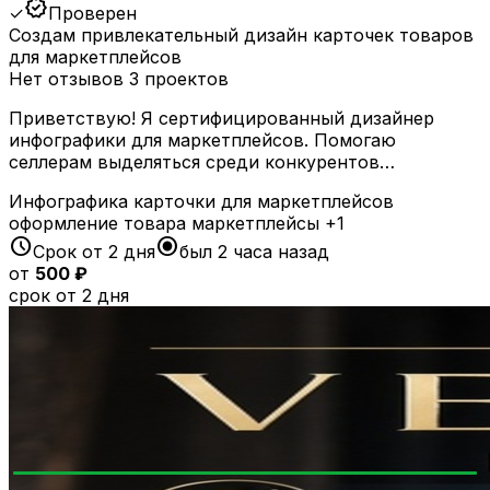
verified
✓
Проверен
Создам привлекательный дизайн карточек товаров
для маркетплейсов
Нет отзывов
3 проектов
Приветствую! Я сертифицированный дизайнер
инфографики для маркетплейсов. Помогаю
селлерам выделяться среди конкурентов…
Инфографика
карточки для маркетплейсов
оформление товара
маркетплейсы
+1
schedule
radio_button_checked
Срок от 2 дня
был 2 часа назад
от
500 ₽
срок от 2 дня