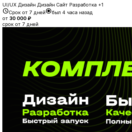
UI/UX Дизайн
Дизайн
Сайт
Разработка
+1
schedule
radio_button_checked
Срок от 7 дней
был 4 часа назад
от
30 000 ₽
срок от 7 дней