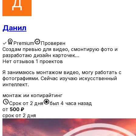
Данил
workspace_premium
verified
✓
Premium
Проверен
Создам превью для видео, смонтирую фото и
разработаю дизайн карточек…
Нет отзывов
1 проектов
Я занимаюсь монтажом видео, могу работать с
фотографиями. Сейчас изучаю искусственный
интеллект.
монтаж ии копирайтинг
schedule
radio_button_checked
Срок от 2 дня
был 4 часа назад
от
500 ₽
срок от 2 дня