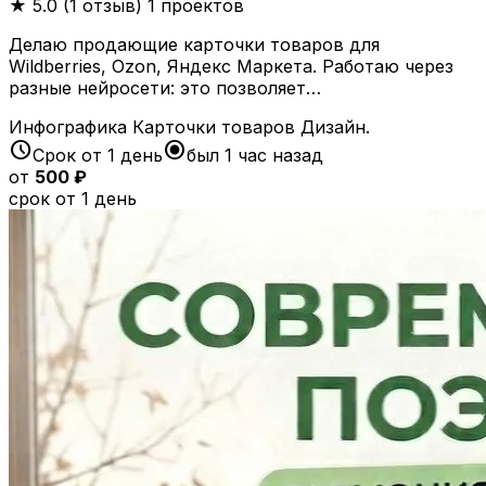
★
5.0 (1 отзыв)
1 проектов
Делаю продающие карточки товаров для
Wildberries, Ozon, Яндекс Маркета. Работаю через
разные нейросети: это позволяет…
Инфографика
Карточки товаров
Дизайн.
schedule
radio_button_checked
Срок от 1 день
был 1 час назад
от
500 ₽
срок от 1 день