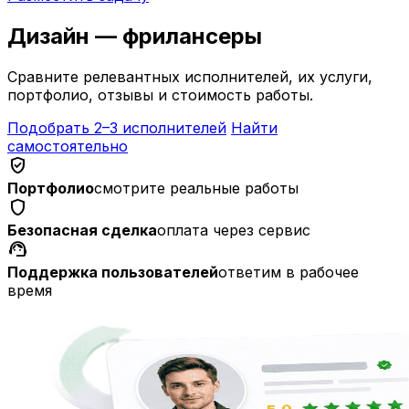
Дизайн — фрилансеры
Сравните релевантных исполнителей, их услуги,
портфолио, отзывы и стоимость работы.
Подобрать 2–3 исполнителей
Найти
самостоятельно
verified_user
Портфолио
смотрите реальные работы
shield
Безопасная сделка
оплата через сервис
support_agent
Поддержка пользователей
ответим в рабочее
время