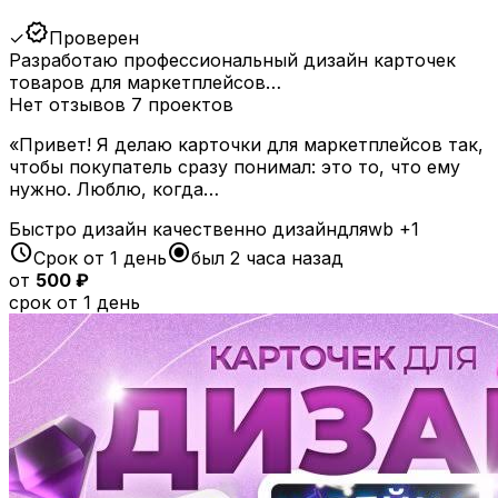
verified
✓
Проверен
Разработаю профессиональный дизайн карточек
товаров для маркетплейсов…
Нет отзывов
7 проектов
«Привет! Я делаю карточки для маркетплейсов так,
чтобы покупатель сразу понимал: это то, что ему
нужно. Люблю, когда…
Быстро
дизайн
качественно
дизайндляwb
+1
schedule
radio_button_checked
Срок от 1 день
был 2 часа назад
от
500 ₽
срок от 1 день