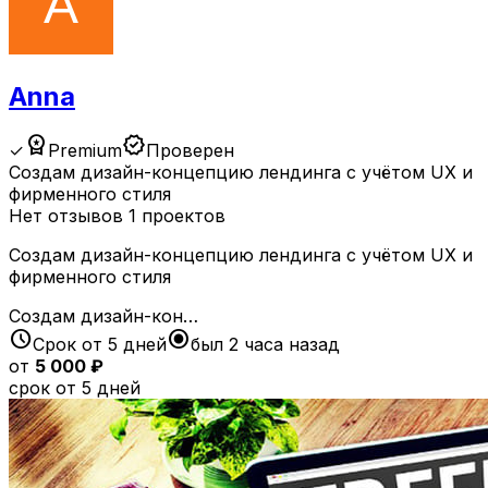
Anna
workspace_premium
verified
✓
Premium
Проверен
Создам дизайн-концепцию лендинга с учётом UX и
фирменного стиля
Нет отзывов
1 проектов
Создам дизайн-концепцию лендинга с учётом UX и
фирменного стиля
Создам дизайн-кон…
schedule
radio_button_checked
Срок от 5 дней
был 2 часа назад
от
5 000 ₽
срок от 5 дней