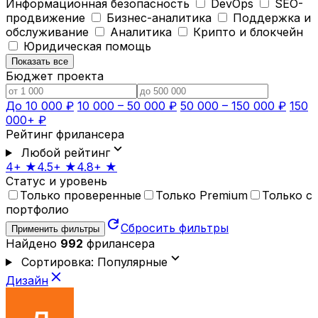
Информационная безопасность
DevOps
SEO-
продвижение
Бизнес-аналитика
Поддержка и
обслуживание
Аналитика
Крипто и блокчейн
Юридическая помощь
Показать все
Бюджет проекта
До 10 000 ₽
10 000 – 50 000 ₽
50 000 – 150 000 ₽
150
000+ ₽
Рейтинг фрилансера
expand_more
Любой рейтинг
4+ ★
4.5+ ★
4.8+ ★
Статус и уровень
Только проверенные
Только Premium
Только с
портфолио
refresh
Сбросить фильтры
Применить фильтры
Найдено
992
фрилансера
expand_more
Сортировка: Популярные
close
Дизайн