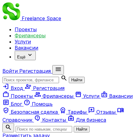
Freelance
Space
Проекты
Фрилансеры
Услуги
Вакансии
expand_more
Ещё
menu
Войти
Регистрация
search
Найти
login
person_add
Вход
Регистрация
work
group
storefront
badge
Проекты
Фрилансеры
Услуги
Вакансии
article
help
Блог
Помощь
verified_user
workspace_premium
reviews
menu_book
Безопасная сделка
Тарифы
Отзывы
contact_support
business_center
Справочник
Контакты
Для бизнеса
search
Найти
Разместить задачу