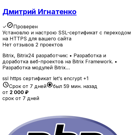
Дмитрий Игнатенко
verified
✓
Проверен
Установлю и настрою SSL-сертификат с переходом
на HTTPS для вашего сайта
Нет отзывов
2 проектов
Bitrix, Bitrix24 разработчик: • Разработка и
доработка веб-проектов на Bitrix Framework. •
Разработка модулей Bitrix…
ssl
https
сертификат
let's encrypt
+1
schedule
radio_button_checked
Срок от 7 дней
был 59 мин. назад
от
2 000 ₽
срок от 7 дней