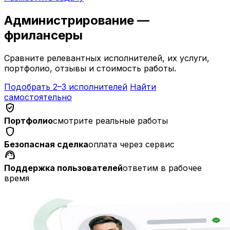
Администрирование —
фрилансеры
Сравните релевантных исполнителей, их услуги,
портфолио, отзывы и стоимость работы.
Подобрать 2–3 исполнителей
Найти
самостоятельно
verified_user
Портфолио
смотрите реальные работы
shield
Безопасная сделка
оплата через сервис
support_agent
Поддержка пользователей
ответим в рабочее
время