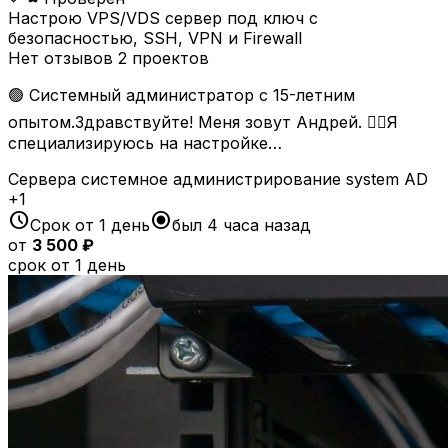
Настрою VPS/VDS сервер под ключ с
безопасностью, SSH, VPN и Firewall
Нет отзывов
2 проектов
🟢 Системный администратор с 15-летним
опытом.Здравствуйте! Меня зовут Андрей. 🙋‍♂️Я
специализируюсь на настройке…
Сервера
системное администрирование
system
AD
+1
schedule
radio_button_checked
Срок от 1 день
был 4 часа назад
от
3 500 ₽
срок от 1 день