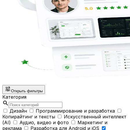
tune
Открыть фильтры
Категория
search
Дизайн
Программирование и разработка
Копирайтинг и тексты
Искусственный интеллект
(AI)
Аудио, видео и фото
Маркетинг и
реклама
Разработка для Android и iOS