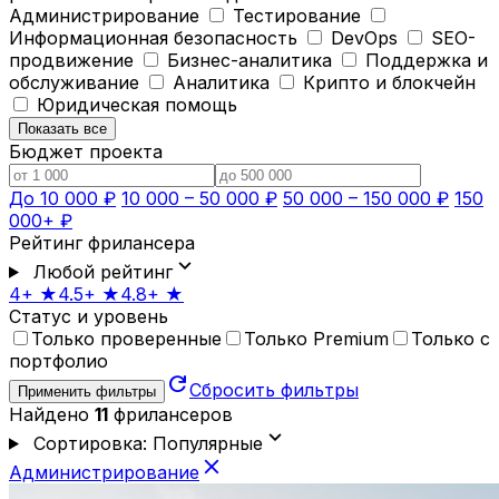
Администрирование
Тестирование
Информационная безопасность
DevOps
SEO-
продвижение
Бизнес-аналитика
Поддержка и
обслуживание
Аналитика
Крипто и блокчейн
Юридическая помощь
Показать все
Бюджет проекта
До 10 000 ₽
10 000 – 50 000 ₽
50 000 – 150 000 ₽
150
000+ ₽
Рейтинг фрилансера
expand_more
Любой рейтинг
4+ ★
4.5+ ★
4.8+ ★
Статус и уровень
Только проверенные
Только Premium
Только с
портфолио
refresh
Сбросить фильтры
Применить фильтры
Найдено
11
фрилансеров
expand_more
Сортировка: Популярные
close
Администрирование