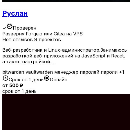
Руслан
verified
✓
Проверен
Разверну Forgejo или Gitea на VPS
Нет отзывов
9 проектов
Веб-разработчик и Linux-администратор.Занимаюсь
разработкой веб-приложений на JavaScript и React,
а также настройкой…
bitwarden
vaultwarden
менеджер паролей
пароли
+1
schedule
radio_button_checked
Срок от 1 день
Онлайн
от
500 ₽
срок от 1 день