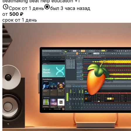
beatmaking
beat
help
education
+1
schedule
radio_button_checked
Срок от 1 день
был 3 часа назад
от
500 ₽
срок от 1 день