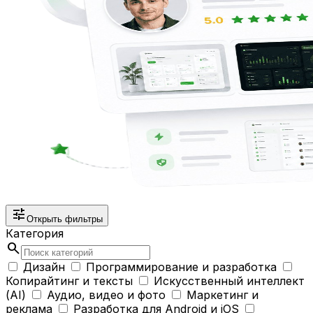
tune
Открыть фильтры
Категория
search
Дизайн
Программирование и разработка
Копирайтинг и тексты
Искусственный интеллект
(AI)
Аудио, видео и фото
Маркетинг и
реклама
Разработка для Android и iOS