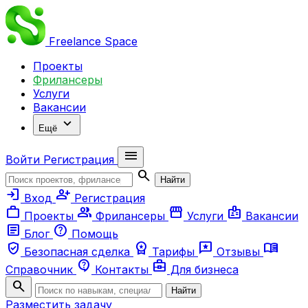
Freelance
Space
Проекты
Фрилансеры
Услуги
Вакансии
expand_more
Ещё
menu
Войти
Регистрация
search
Найти
login
person_add
Вход
Регистрация
work
group
storefront
badge
Проекты
Фрилансеры
Услуги
Вакансии
article
help
Блог
Помощь
verified_user
workspace_premium
reviews
menu_book
Безопасная сделка
Тарифы
Отзывы
contact_support
business_center
Справочник
Контакты
Для бизнеса
search
Найти
Разместить задачу