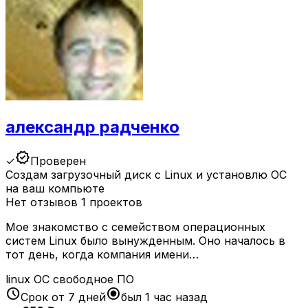
александр радченко
verified
✓
Проверен
Создам загрузочный диск с Linux и установлю ОС
на ваш компьюте
Нет отзывов
1 проектов
Мое знакомство с семейством операционных
систем Linux было вынужденным. Оно началось в
тот день, когда компания имени…
linux
ОС
свободное ПО
schedule
radio_button_checked
Срок от 7 дней
был 1 час назад