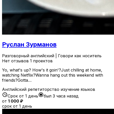
Руслан Зурманов
Разговорный английский | Говори как носитель
Нет отзывов
1 проектов
Yo, what's up? How's it goin'?Just chilling at home,
watching Netflix?Wanna hang out this weekend with
friends?Gotta…
Английский
репетиторство
изучение языков
schedule
radio_button_checked
Срок от 1 день
был 3 часа назад
от
1 000 ₽
срок от 1 день