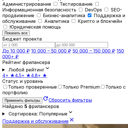
Администрирование
Тестирование
Информационная безопасность
DevOps
SEO-
продвижение
Бизнес-аналитика
Поддержка и
обслуживание
Аналитика
Крипто и блокчейн
Юридическая помощь
Показать все
Бюджет проекта
До 10 000 ₽
10 000 – 50 000 ₽
50 000 – 150 000 ₽
150
000+ ₽
Рейтинг фрилансера
expand_more
Любой рейтинг
4+ ★
4.5+ ★
4.8+ ★
Статус и уровень
Только проверенные
Только Premium
Только с
портфолио
refresh
Сбросить фильтры
Применить фильтры
Найдено
5
фрилансеров
expand_more
Сортировка: Популярные
close
Поддержка и обслуживание