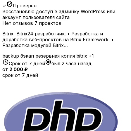
verified
✓
Проверен
Восстановлю доступ в админку WordPress или
аккаунт пользователя сайта
Нет отзывов
7 проектов
Bitrix, Bitrix24 разработчик: • Разработка и
доработка веб-проектов на Bitrix Framework. •
Разработка модулей Bitrix…
backup
бэкап
резервная копия
bitrix
+1
schedule
radio_button_checked
Срок от 7 дней
был 2 часа назад
от
2 000 ₽
срок от 7 дней