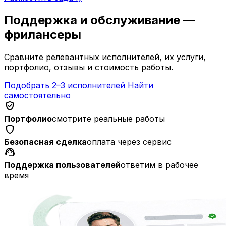
Поддержка и обслуживание —
фрилансеры
Сравните релевантных исполнителей, их услуги,
портфолио, отзывы и стоимость работы.
Подобрать 2–3 исполнителей
Найти
самостоятельно
verified_user
Портфолио
смотрите реальные работы
shield
Безопасная сделка
оплата через сервис
support_agent
Поддержка пользователей
ответим в рабочее
время