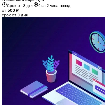
schedule
radio_button_checked
Срок от 3 дня
был 2 часа назад
от
500 ₽
срок от 3 дня