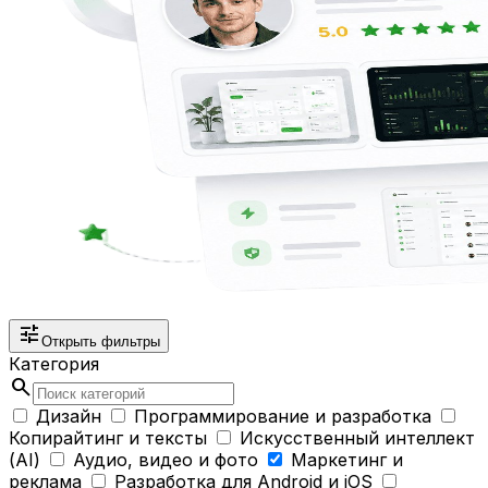
tune
Открыть фильтры
Категория
search
Дизайн
Программирование и разработка
Копирайтинг и тексты
Искусственный интеллект
(AI)
Аудио, видео и фото
Маркетинг и
реклама
Разработка для Android и iOS