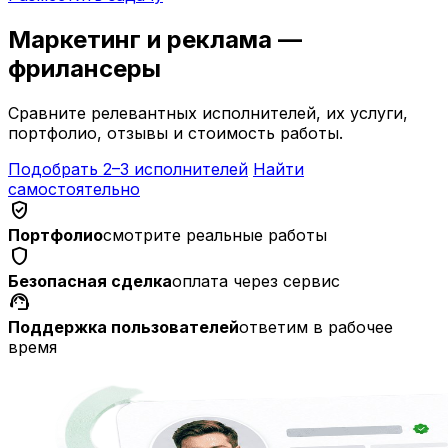
Маркетинг и реклама —
фрилансеры
Сравните релевантных исполнителей, их услуги,
портфолио, отзывы и стоимость работы.
Подобрать 2–3 исполнителей
Найти
самостоятельно
verified_user
Портфолио
смотрите реальные работы
shield
Безопасная сделка
оплата через сервис
support_agent
Поддержка пользователей
ответим в рабочее
время