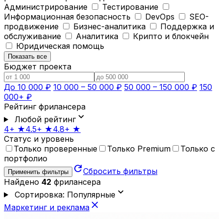
Администрирование
Тестирование
Информационная безопасность
DevOps
SEO-
продвижение
Бизнес-аналитика
Поддержка и
обслуживание
Аналитика
Крипто и блокчейн
Юридическая помощь
Показать все
Бюджет проекта
До 10 000 ₽
10 000 – 50 000 ₽
50 000 – 150 000 ₽
150
000+ ₽
Рейтинг фрилансера
expand_more
Любой рейтинг
4+ ★
4.5+ ★
4.8+ ★
Статус и уровень
Только проверенные
Только Premium
Только с
портфолио
refresh
Сбросить фильтры
Применить фильтры
Найдено
42
фрилансера
expand_more
Сортировка: Популярные
close
Маркетинг и реклама