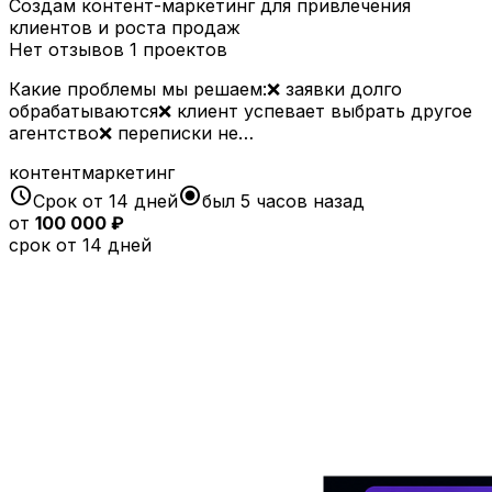
Создам контент-маркетинг для привлечения
клиентов и роста продаж
Нет отзывов
1 проектов
Какие проблемы мы решаем:❌ заявки долго
обрабатываются❌ клиент успевает выбрать другое
агентство❌ переписки не…
контентмаркетинг
schedule
radio_button_checked
Срок от 14 дней
был 5 часов назад
от
100 000 ₽
срок от 14 дней