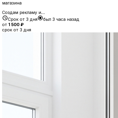
магазина
Создам рекламу и…
schedule
radio_button_checked
Срок от 3 дня
был 3 часа назад
от
1 500 ₽
срок от 3 дня