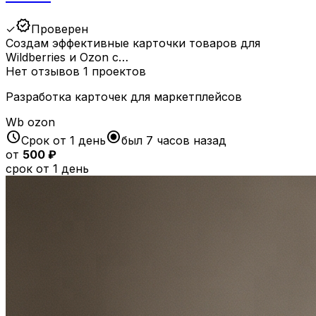
verified
✓
Проверен
Создам эффективные карточки товаров для
Wildberries и Ozon с…
Нет отзывов
1 проектов
Разработка карточек для маркетплейсов
Wb
ozon
schedule
radio_button_checked
Срок от 1 день
был 7 часов назад
от
500 ₽
срок от 1 день