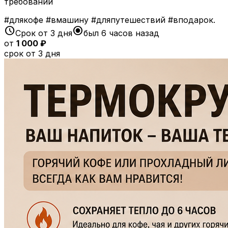
требований
#длякофе
#вмашину
#дляпутешествий
#вподарок.
schedule
radio_button_checked
Срок от 3 дня
был 6 часов назад
от
1 000 ₽
срок от 3 дня