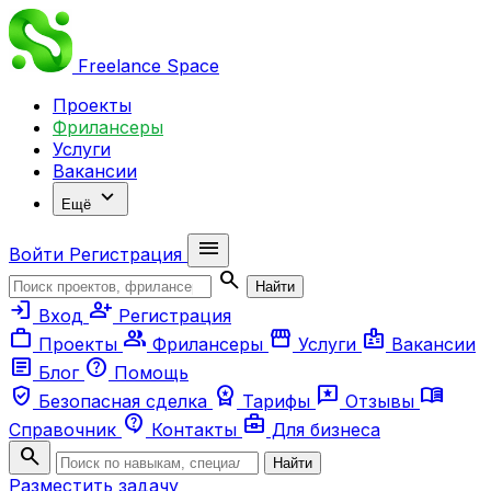
Freelance
Space
Проекты
Фрилансеры
Услуги
Вакансии
expand_more
Ещё
menu
Войти
Регистрация
search
Найти
login
person_add
Вход
Регистрация
work
group
storefront
badge
Проекты
Фрилансеры
Услуги
Вакансии
article
help
Блог
Помощь
verified_user
workspace_premium
reviews
menu_book
Безопасная сделка
Тарифы
Отзывы
contact_support
business_center
Справочник
Контакты
Для бизнеса
search
Найти
Разместить задачу