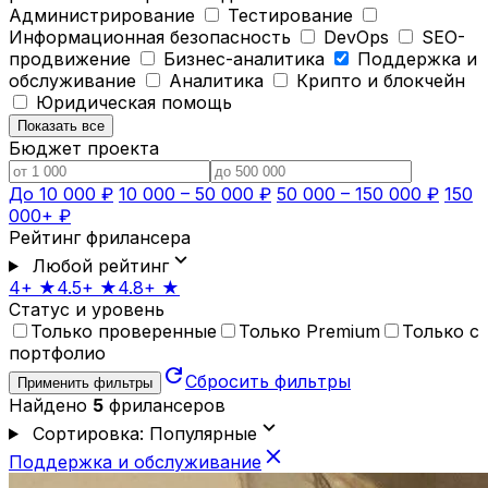
Администрирование
Тестирование
Информационная безопасность
DevOps
SEO-
продвижение
Бизнес-аналитика
Поддержка и
обслуживание
Аналитика
Крипто и блокчейн
Юридическая помощь
Показать все
Бюджет проекта
До 10 000 ₽
10 000 – 50 000 ₽
50 000 – 150 000 ₽
150
000+ ₽
Рейтинг фрилансера
expand_more
Любой рейтинг
4+ ★
4.5+ ★
4.8+ ★
Статус и уровень
Только проверенные
Только Premium
Только с
портфолио
refresh
Сбросить фильтры
Применить фильтры
Найдено
5
фрилансеров
expand_more
Сортировка: Популярные
close
Поддержка и обслуживание