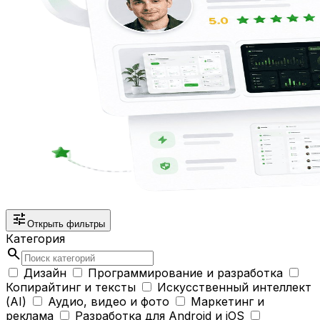
tune
Открыть фильтры
Категория
search
Дизайн
Программирование и разработка
Копирайтинг и тексты
Искусственный интеллект
(AI)
Аудио, видео и фото
Маркетинг и
реклама
Разработка для Android и iOS