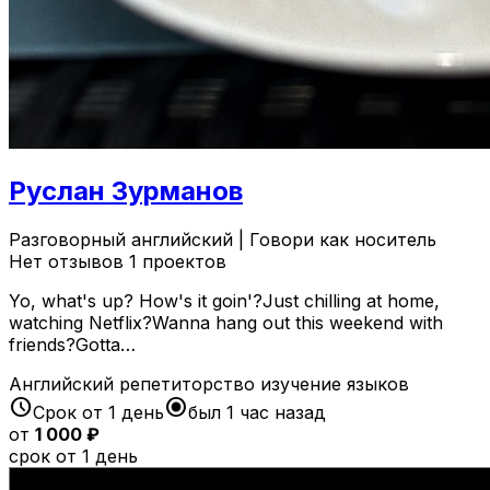
Руслан Зурманов
Разговорный английский | Говори как носитель
Нет отзывов
1 проектов
Yo, what's up? How's it goin'?Just chilling at home,
watching Netflix?Wanna hang out this weekend with
friends?Gotta…
Английский
репетиторство
изучение языков
schedule
radio_button_checked
Срок от 1 день
был 1 час назад
от
1 000 ₽
срок от 1 день