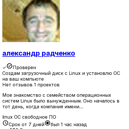
александр радченко
verified
✓
Проверен
Создам загрузочный диск с Linux и установлю ОС
на ваш компьюте
Нет отзывов
1 проектов
Мое знакомство с семейством операционных
систем Linux было вынужденным. Оно началось в
тот день, когда компания имени…
linux
ОС
свободное ПО
schedule
radio_button_checked
Срок от 7 дней
был 1 час назад