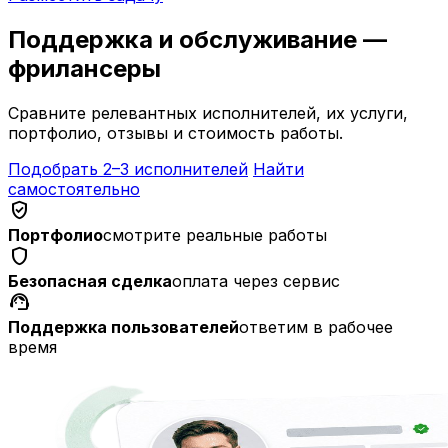
Поддержка и обслуживание —
фрилансеры
Сравните релевантных исполнителей, их услуги,
портфолио, отзывы и стоимость работы.
Подобрать 2–3 исполнителей
Найти
самостоятельно
verified_user
Портфолио
смотрите реальные работы
shield
Безопасная сделка
оплата через сервис
support_agent
Поддержка пользователей
ответим в рабочее
время