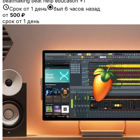
beatmaking
beat
help
education
+1
schedule
radio_button_checked
Срок от 1 день
был 6 часов назад
от
500 ₽
срок от 1 день