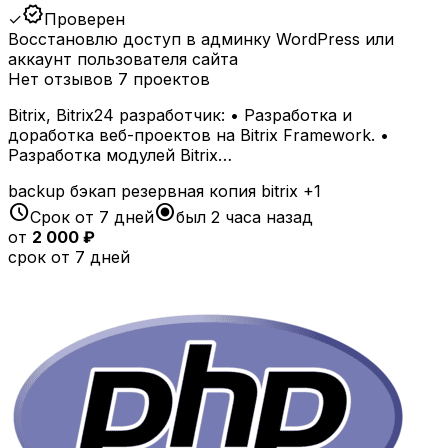
verified
✓
Проверен
Восстановлю доступ в админку WordPress или
аккаунт пользователя сайта
Нет отзывов
7 проектов
Bitrix, Bitrix24 разработчик: • Разработка и
доработка веб-проектов на Bitrix Framework. •
Разработка модулей Bitrix…
backup
бэкап
резервная копия
bitrix
+1
schedule
radio_button_checked
Срок от 7 дней
был 2 часа назад
от
2 000 ₽
срок от 7 дней