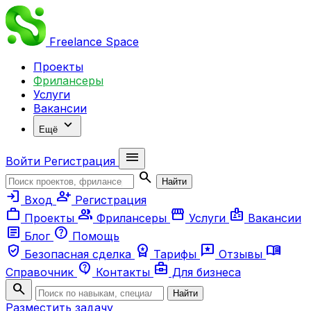
Freelance
Space
Проекты
Фрилансеры
Услуги
Вакансии
expand_more
Ещё
menu
Войти
Регистрация
search
Найти
login
person_add
Вход
Регистрация
work
group
storefront
badge
Проекты
Фрилансеры
Услуги
Вакансии
article
help
Блог
Помощь
verified_user
workspace_premium
reviews
menu_book
Безопасная сделка
Тарифы
Отзывы
contact_support
business_center
Справочник
Контакты
Для бизнеса
search
Найти
Разместить задачу