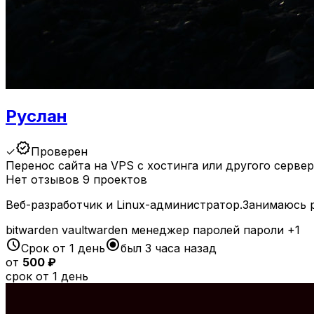
Руслан
verified
✓
Проверен
Перенос сайта на VPS с хостинга или другого серве
Нет отзывов
9 проектов
Веб-разработчик и Linux-администратор.Занимаюсь р
bitwarden
vaultwarden
менеджер паролей
пароли
+1
schedule
radio_button_checked
Срок от 1 день
был 3 часа назад
от
500 ₽
срок от 1 день