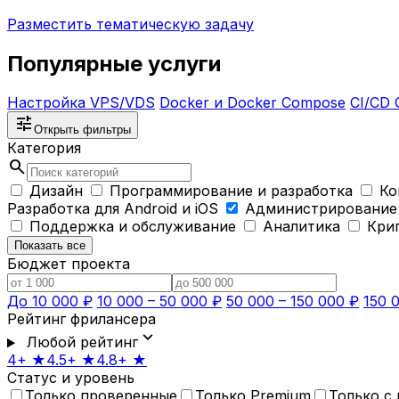
Разместить тематическую задачу
Популярные услуги
Настройка VPS/VDS
Docker и Docker Compose
CI/CD 
tune
Открыть фильтры
Категория
search
Дизайн
Программирование и разработка
Ко
Разработка для Android и iOS
Администрирование
Поддержка и обслуживание
Аналитика
Кри
Показать все
Бюджет проекта
До 10 000 ₽
10 000 – 50 000 ₽
50 000 – 150 000 ₽
150 
Рейтинг фрилансера
expand_more
Любой рейтинг
4+ ★
4.5+ ★
4.8+ ★
Статус и уровень
Только проверенные
Только Premium
Только с