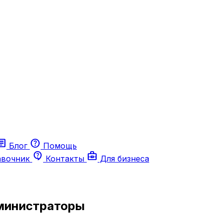
ticle
help
Блог
Помощь
contact_support
business_center
авочник
Контакты
Для бизнеса
министраторы