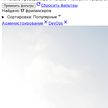
refresh
Сбросить фильтры
Применить фильтры
Найдено
17
фрилансеров
expand_more
Сортировка: Популярные
close
close
Администрирование
DevOps