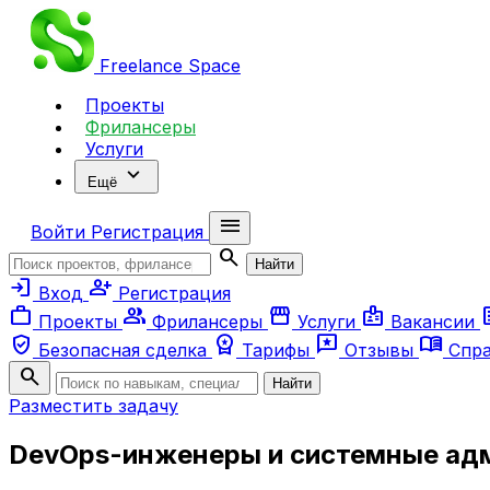
Freelance
Space
Проекты
Фрилансеры
Услуги
expand_more
Ещё
menu
Войти
Регистрация
search
Найти
login
person_add
Вход
Регистрация
work
group
storefront
badge
ar
Проекты
Фрилансеры
Услуги
Вакансии
verified_user
workspace_premium
reviews
menu_book
Безопасная сделка
Тарифы
Отзывы
Спр
search
Найти
Разместить задачу
DevOps-инженеры и системные ад