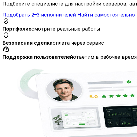
Подберите специалиста для настройки серверов, а
Подобрать 2–3 исполнителей
Найти самостоятельно
verified_user
Портфолио
смотрите реальные работы
shield
Безопасная сделка
оплата через сервис
support_agent
Поддержка пользователей
ответим в рабочее время