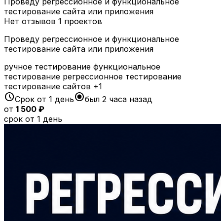
Проведу регрессионное и функциональное
тестирование сайта или приложения
Нет отзывов
1 проектов
Проведу регрессионное и функциональное
тестирование сайта или приложения
ручное тестирование
функциональное
тестирование
регрессионное тестирование
тестирование сайтов
+1
schedule
radio_button_checked
Срок от 1 день
был 2 часа назад
от
1 500 ₽
срок от 1 день