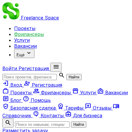
Freelance
Space
Проекты
Фрилансеры
Услуги
Вакансии
expand_more
Ещё
menu
Войти
Регистрация
search
Найти
login
person_add
Вход
Регистрация
work
group
storefront
badge
Проекты
Фрилансеры
Услуги
Вакансии
article
help
Блог
Помощь
verified_user
workspace_premium
reviews
menu_book
Безопасная сделка
Тарифы
Отзывы
contact_support
business_center
Справочник
Контакты
Для бизнеса
search
Найти
Разместить задачу