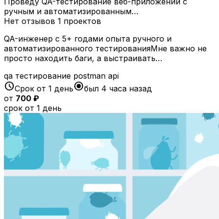
Проведу QA-тестирование веб-приложений с
ручным и автоматизированным…
Нет отзывов
1 проектов
QA-инженер с 5+ годами опыта ручного и
автоматизированного тестированияМне важно не
просто находить баги, а выстраивать…
qa
тестирование
postman
api
schedule
radio_button_checked
Срок от 1 день
был 4 часа назад
от
700 ₽
срок от 1 день