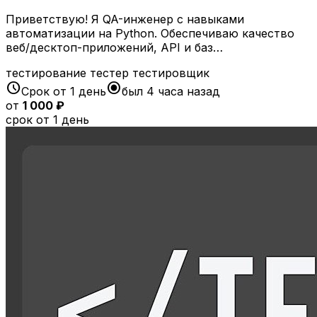
Приветствую! Я QA-инженер с навыками
автоматизации на Python. Обеспечиваю качество
веб/десктоп-приложений, API и баз…
тестирование
тестер
тестировщик
schedule
radio_button_checked
Срок от 1 день
был 4 часа назад
от
1 000 ₽
срок от 1 день