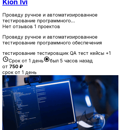
Kion Ivi
Проведу ручное и автоматизированное
тестирование программного…
Нет отзывов
1 проектов
Проведу ручное и автоматизированное
тестирование программного обеспечения
тестирование
тестировщик
QA
тест кейсы
+1
schedule
radio_button_checked
Срок от 1 день
был 5 часов назад
от
750 ₽
срок от 1 день