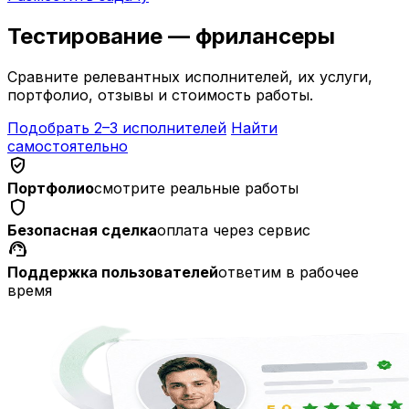
Тестирование — фрилансеры
Сравните релевантных исполнителей, их услуги,
портфолио, отзывы и стоимость работы.
Подобрать 2–3 исполнителей
Найти
самостоятельно
verified_user
Портфолио
смотрите реальные работы
shield
Безопасная сделка
оплата через сервис
support_agent
Поддержка пользователей
ответим в рабочее
время