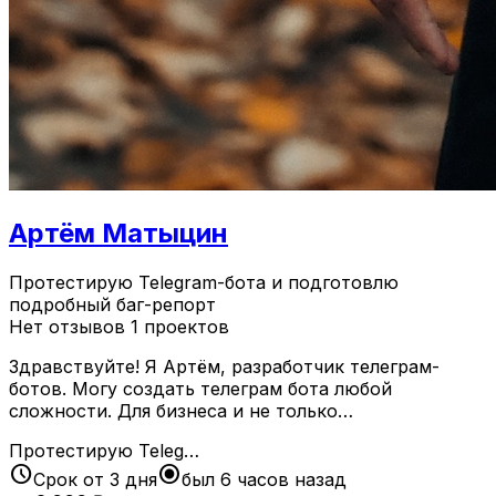
Артём Матыцин
Протестирую Telegram-бота и подготовлю
подробный баг-репорт
Нет отзывов
1 проектов
Здравствуйте! Я Артём, разработчик телеграм-
ботов. Могу создать телеграм бота любой
сложности. Для бизнеса и не только…
Протестирую Teleg…
schedule
radio_button_checked
Срок от 3 дня
был 6 часов назад