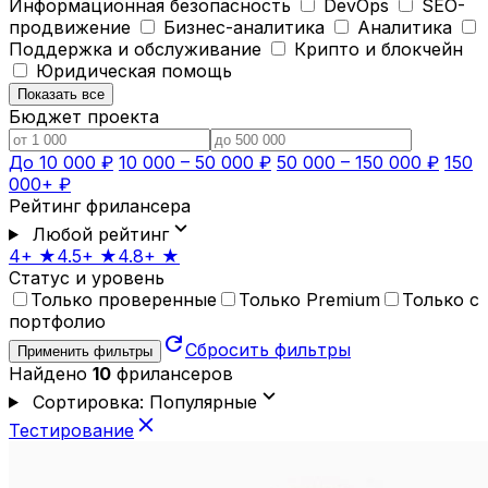
Информационная безопасность
DevOps
SEO-
продвижение
Бизнес-аналитика
Аналитика
Поддержка и обслуживание
Крипто и блокчейн
Юридическая помощь
Показать все
Бюджет проекта
До 10 000 ₽
10 000 – 50 000 ₽
50 000 – 150 000 ₽
150
000+ ₽
Рейтинг фрилансера
expand_more
Любой рейтинг
4+ ★
4.5+ ★
4.8+ ★
Статус и уровень
Только проверенные
Только Premium
Только с
портфолио
refresh
Сбросить фильтры
Применить фильтры
Найдено
10
фрилансеров
expand_more
Сортировка: Популярные
close
Тестирование