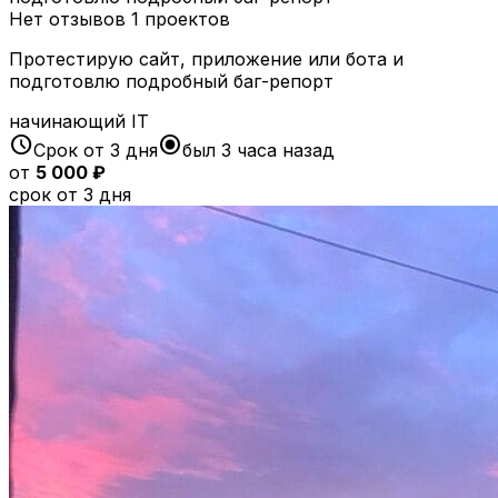
Нет отзывов
1 проектов
Протестирую сайт, приложение или бота и
подготовлю подробный баг-репорт
начинающий
IT
schedule
radio_button_checked
Срок от 3 дня
был 3 часа назад
от
5 000 ₽
срок от 3 дня