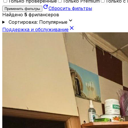
Только проверенные
Только Premium
Только с
refresh
Сбросить фильтры
Применить фильтры
Найдено
5
фрилансеров
expand_more
Сортировка: Популярные
close
Поддержка и обслуживание