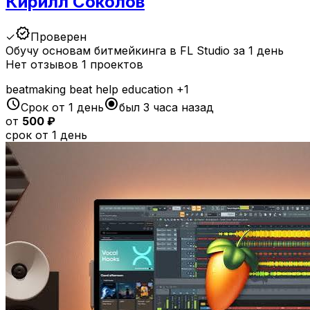
Кирилл Соколов
verified
✓
Проверен
Обучу основам битмейкинга в FL Studio за 1 день
Нет отзывов
1 проектов
beatmaking
beat
help
education
+1
schedule
radio_button_checked
Срок от 1 день
был 3 часа назад
от
500 ₽
срок от 1 день