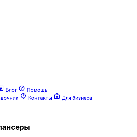
ticle
help
Блог
Помощь
contact_support
business_center
авочник
Контакты
Для бизнеса
лансеры