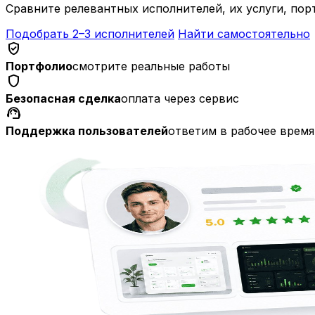
Сравните релевантных исполнителей, их услуги, пор
Подобрать 2–3 исполнителей
Найти самостоятельно
verified_user
Портфолио
смотрите реальные работы
shield
Безопасная сделка
оплата через сервис
support_agent
Поддержка пользователей
ответим в рабочее время