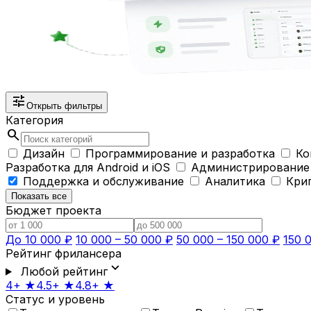
tune
Открыть фильтры
Категория
search
Дизайн
Программирование и разработка
Ко
Разработка для Android и iOS
Администрирование
Поддержка и обслуживание
Аналитика
Кри
Показать все
Бюджет проекта
До 10 000 ₽
10 000 – 50 000 ₽
50 000 – 150 000 ₽
150 
Рейтинг фрилансера
expand_more
Любой рейтинг
4+ ★
4.5+ ★
4.8+ ★
Статус и уровень