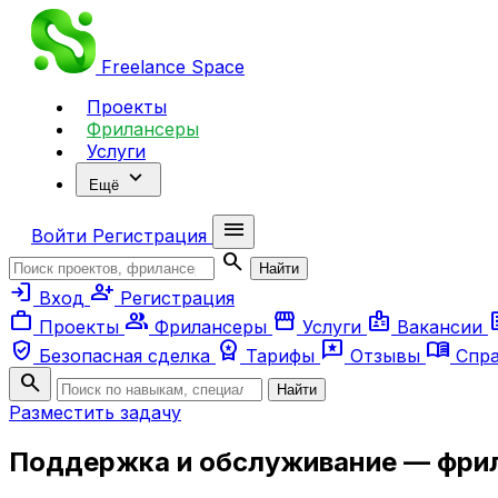
Freelance
Space
Проекты
Фрилансеры
Услуги
expand_more
Ещё
menu
Войти
Регистрация
search
Найти
login
person_add
Вход
Регистрация
work
group
storefront
badge
ar
Проекты
Фрилансеры
Услуги
Вакансии
verified_user
workspace_premium
reviews
menu_book
Безопасная сделка
Тарифы
Отзывы
Спр
search
Найти
Разместить задачу
Поддержка и обслуживание — фри