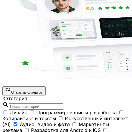
tune
Открыть фильтры
Категория
search
Дизайн
Программирование и разработка
Копирайтинг и тексты
Искусственный интеллект
(AI)
Аудио, видео и фото
Маркетинг и
реклама
Разработка для Android и iOS