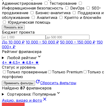
Администрирование
Тестирование
Информационная безопасность
DevOps
SEO-
продвижение
Бизнес-аналитика
Поддержка и
обслуживание
Аналитика
Крипто и блокчейн
Юридическая помощь
Показать все
Бюджет проекта
До 10 000 ₽
10 000 – 50 000 ₽
50 000 – 150 000 ₽
150
000+ ₽
Рейтинг фрилансера
expand_more
Любой рейтинг
4+ ★
4.5+ ★
4.8+ ★
Статус и уровень
Только проверенные
Только Premium
Только с
портфолио
refresh
Сбросить фильтры
Применить фильтры
Найдено
87
фрилансеров
expand_more
Сортировка: Популярные
close
Аудио, видео и фото