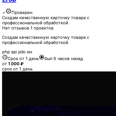
verified
✓
Проверен
Создам качественную карточку товара с
профессиональной обработкой
Нет отзывов
1 проектов
Создам качественную карточку товара с
профессиональной обработкой
php
api
pdo
ин
schedule
radio_button_checked
Срок от 1 день
был 6 часов назад
от
1 000 ₽
срок от 1 день