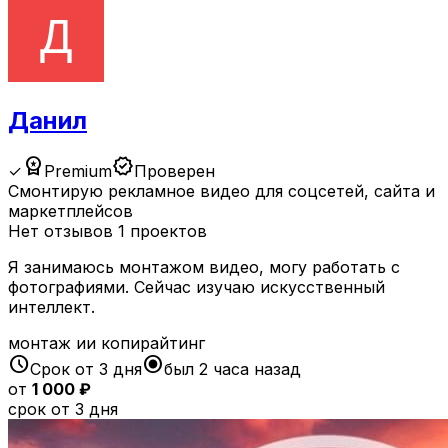
Данил
workspace_premium
verified
✓
Premium
Проверен
Смонтирую рекламное видео для соцсетей, сайта и
маркетплейсов
Нет отзывов
1 проектов
Я занимаюсь монтажом видео, могу работать с
фотографиями. Сейчас изучаю искусственный
интеллект.
монтаж ии копирайтинг
schedule
radio_button_checked
Срок от 3 дня
был 2 часа назад
от
1 000 ₽
срок от 3 дня