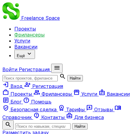
Freelance
Space
Проекты
Фрилансеры
Услуги
Вакансии
expand_more
Ещё
menu
Войти
Регистрация
search
Найти
login
person_add
Вход
Регистрация
work
group
storefront
badge
Проекты
Фрилансеры
Услуги
Вакансии
article
help
Блог
Помощь
verified_user
workspace_premium
reviews
menu_book
Безопасная сделка
Тарифы
Отзывы
contact_support
business_center
Справочник
Контакты
Для бизнеса
search
Найти
Разместить задачу