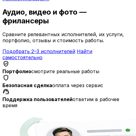
Аудио, видео и фото —
фрилансеры
Сравните релевантных исполнителей, их услуги,
портфолио, отзывы и стоимость работы.
Подобрать 2–3 исполнителей
Найти
самостоятельно
verified_user
Портфолио
смотрите реальные работы
shield
Безопасная сделка
оплата через сервис
support_agent
Поддержка пользователей
ответим в рабочее
время