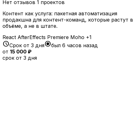
Нет отзывов
1 проектов
Контент как услуга: пакетная автоматизация
продакшна для контент-команд, которые растут в
объёме, а не в штате.
React
AfterEffects
Premiere
Moho
+1
schedule
radio_button_checked
Срок от 3 дня
был 6 часов назад
от
15 000 ₽
срок от 3 дня