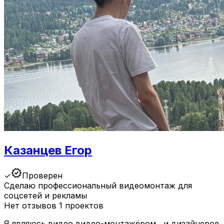
Казанцев Егор
verified
✓
Проверен
Сделаю профессиональный видеомонтаж для
соцсетей и рекламы
Нет отзывов
1 проектов
Я являюсь видео видео-монтажёром , и дизайнеров