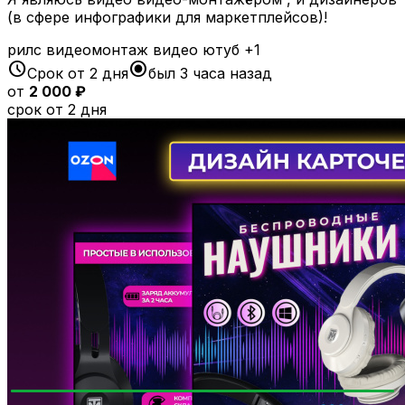
(в сфере инфографики для маркетплейсов)!
рилс
видеомонтаж
видео
ютуб
+1
schedule
radio_button_checked
Срок от 2 дня
был 3 часа назад
от
2 000 ₽
срок от 2 дня