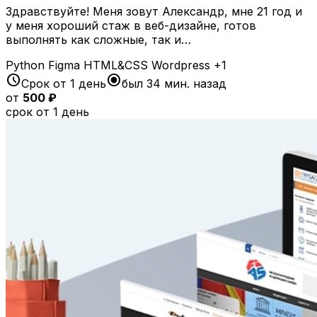
Здравствуйте! Меня зовут Александр, мне 21 год и
у меня хороший стаж в веб-дизайне, готов
выполнять как сложные, так и…
Python
Figma
HTML&CSS
Wordpress
+1
schedule
radio_button_checked
Срок от 1 день
был 34 мин. назад
от
500 ₽
срок от 1 день