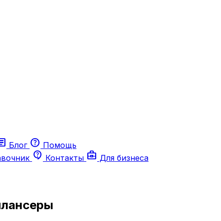
ticle
help
Блог
Помощь
contact_support
business_center
авочник
Контакты
Для бизнеса
рилансеры