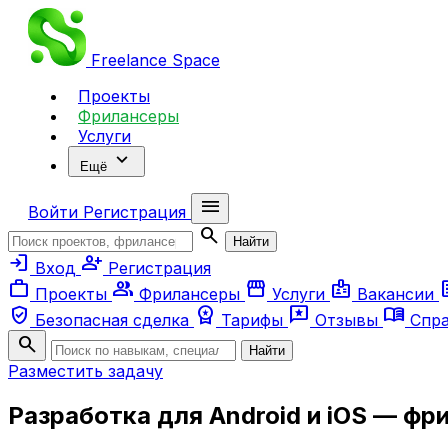
Freelance
Space
Проекты
Фрилансеры
Услуги
expand_more
Ещё
menu
Войти
Регистрация
search
Найти
login
person_add
Вход
Регистрация
work
group
storefront
badge
ar
Проекты
Фрилансеры
Услуги
Вакансии
verified_user
workspace_premium
reviews
menu_book
Безопасная сделка
Тарифы
Отзывы
Спр
search
Найти
Разместить задачу
Разработка для Android и iOS — ф