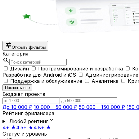
tune
Открыть фильтры
Категория
search
Дизайн
Программирование и разработка
Ко
Разработка для Android и iOS
Администрирование
Поддержка и обслуживание
Аналитика
Кри
Показать все
Бюджет проекта
До 10 000 ₽
10 000 – 50 000 ₽
50 000 – 150 000 ₽
150 
Рейтинг фрилансера
expand_more
Любой рейтинг
4+ ★
4.5+ ★
4.8+ ★
Статус и уровень