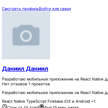
Смотреть профиль
Войти для связи
Даниил Даниил
Разработаю мобильное приложение на React Native дл
Нет отзывов
1 проектов
Разработаю мобильное приложение на React Native дл
React Native
TypeScript
Firebase
iOS и Android
+1
schedule
radio_button_checked
Срок от 14 дней
был 13 мин. назад