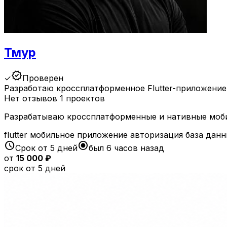
Тмур
verified
✓
Проверен
Разработаю кроссплатформенное Flutter-приложение
Нет отзывов
1 проектов
Разрабатываю кроссплатформенные и нативные мобил
flutter
мобильное приложение
авторизация
база дан
schedule
radio_button_checked
Срок от 5 дней
был 6 часов назад
от
15 000 ₽
срок от 5 дней