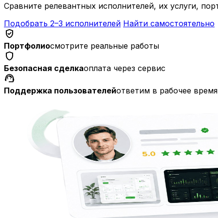
Сравните релевантных исполнителей, их услуги, пор
Подобрать 2–3 исполнителей
Найти самостоятельно
verified_user
Портфолио
смотрите реальные работы
shield
Безопасная сделка
оплата через сервис
support_agent
Поддержка пользователей
ответим в рабочее время