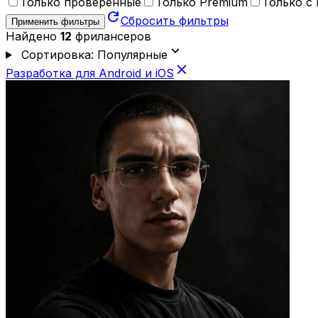
Только проверенные
Только Premium
Только с
refresh
Сбросить фильтры
Применить фильтры
Найдено
12
фрилансеров
expand_more
Сортировка: Популярные
close
Разработка для Android и iOS