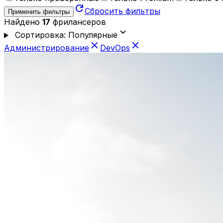
refresh
Сбросить фильтры
Применить фильтры
Найдено
17
фрилансеров
expand_more
Сортировка: Популярные
close
close
Администрирование
DevOps