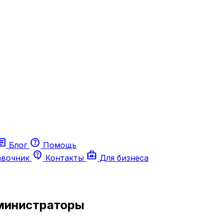
ticle
help
Блог
Помощь
contact_support
business_center
авочник
Контакты
Для бизнеса
министраторы