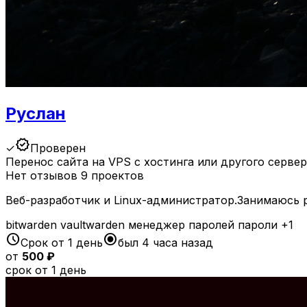
Руслан
verified
✓
Проверен
Перенос сайта на VPS с хостинга или другого серве
Нет отзывов
9 проектов
Веб-разработчик и Linux-администратор.Занимаюсь р
bitwarden
vaultwarden
менеджер паролей
пароли
+1
schedule
radio_button_checked
Срок от 1 день
был 4 часа назад
от
500 ₽
срок от 1 день