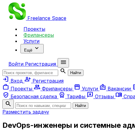
Freelance
Space
Проекты
Фрилансеры
Услуги
expand_more
Ещё
menu
Войти
Регистрация
search
Найти
login
person_add
Вход
Регистрация
work
group
storefront
badge
ar
Проекты
Фрилансеры
Услуги
Вакансии
verified_user
workspace_premium
reviews
menu_book
Безопасная сделка
Тарифы
Отзывы
Спр
search
Найти
Разместить задачу
DevOps-инженеры и системные ад