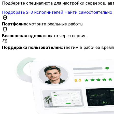
Подберите специалиста для настройки серверов, а
Подобрать 2–3 исполнителей
Найти самостоятельно
verified_user
Портфолио
смотрите реальные работы
shield
Безопасная сделка
оплата через сервис
support_agent
Поддержка пользователей
ответим в рабочее время