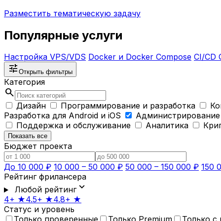
Разместить тематическую задачу
Популярные услуги
Настройка VPS/VDS
Docker и Docker Compose
CI/CD 
tune
Открыть фильтры
Категория
search
Дизайн
Программирование и разработка
Ко
Разработка для Android и iOS
Администрирование
Поддержка и обслуживание
Аналитика
Кри
Показать все
Бюджет проекта
До 10 000 ₽
10 000 – 50 000 ₽
50 000 – 150 000 ₽
150 
Рейтинг фрилансера
expand_more
Любой рейтинг
4+ ★
4.5+ ★
4.8+ ★
Статус и уровень
Только проверенные
Только Premium
Только с