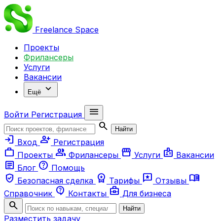
Freelance
Space
Проекты
Фрилансеры
Услуги
Вакансии
expand_more
Ещё
menu
Войти
Регистрация
search
Найти
login
person_add
Вход
Регистрация
work
group
storefront
badge
Проекты
Фрилансеры
Услуги
Вакансии
article
help
Блог
Помощь
verified_user
workspace_premium
reviews
menu_book
Безопасная сделка
Тарифы
Отзывы
contact_support
business_center
Справочник
Контакты
Для бизнеса
search
Найти
Разместить задачу