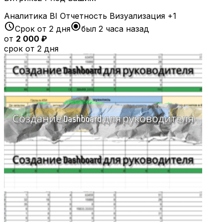
Аналитика
BI
Отчетность
Визуализация
+1
schedule
radio_button_checked
Срок от 2 дня
был 2 часа назад
от
2 000 ₽
срок от 2 дня