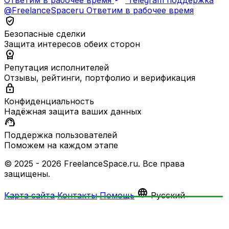
@FreelanceSpaceru
Ответим в рабочее время
verified_user
Безопасные сделки
Защита интересов обеих сторон
workspace_premium
Репутация исполнителей
Отзывы, рейтинги, портфолио и верификация
lock
Конфиденциальность
Надёжная защита ваших данных
support_agent
Поддержка пользователей
Поможем на каждом этапе
© 2025 - 2026 FreelanceSpace.ru. Все права
защищены.
language
Карта сайта
Контакты
Помощь
Русский