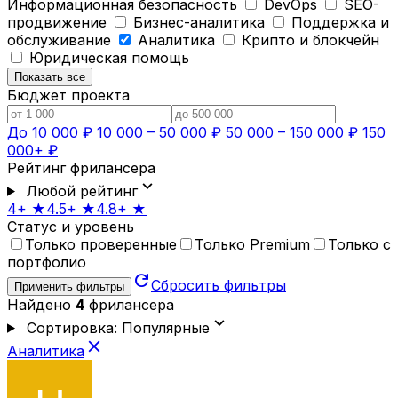
Информационная безопасность
DevOps
SEO-
продвижение
Бизнес-аналитика
Поддержка и
обслуживание
Аналитика
Крипто и блокчейн
Юридическая помощь
Показать все
Бюджет проекта
До 10 000 ₽
10 000 – 50 000 ₽
50 000 – 150 000 ₽
150
000+ ₽
Рейтинг фрилансера
expand_more
Любой рейтинг
4+ ★
4.5+ ★
4.8+ ★
Статус и уровень
Только проверенные
Только Premium
Только с
портфолио
refresh
Сбросить фильтры
Применить фильтры
Найдено
4
фрилансера
expand_more
Сортировка: Популярные
close
Аналитика