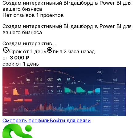
Создам интерактивный BI-дашборд в Power BI для
вашего бизнеса
Нет отзывов
1 проектов
Создам интерактивный BI-дашборд в Power BI для
вашего бизнеса
Создам интерактив…
schedule
radio_button_checked
Срок от 1 день
был 2 часа назад
от
3 000 ₽
срок от 1 день
Смотреть профиль
Войти для связи