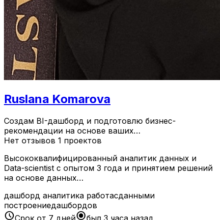
Ruslana Komarova
Создам BI-дашборд и подготовлю бизнес-
рекомендации на основе ваших…
Нет отзывов
1 проектов
Высококвалифицированный аналитик данных и
Data-scientist с опытом 3 года и принятием решений
на основе данных…
дашборд
аналитика
работасданными
построениедашбордов
schedule
radio_button_checked
Срок от 7 дней
был 3 часа назад