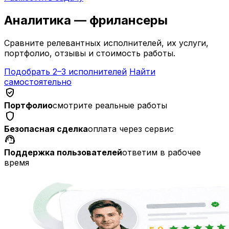
Аналитика — фрилансеры
Сравните релевантных исполнителей, их услуги,
портфолио, отзывы и стоимость работы.
Подобрать 2–3 исполнителей
Найти
самостоятельно
verified_user
Портфолио
смотрите реальные работы
shield
Безопасная сделка
оплата через сервис
support_agent
Поддержка пользователей
ответим в рабочее
время