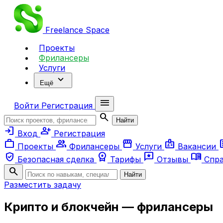
Freelance
Space
Проекты
Фрилансеры
Услуги
expand_more
Ещё
menu
Войти
Регистрация
search
Найти
login
person_add
Вход
Регистрация
work
group
storefront
badge
ar
Проекты
Фрилансеры
Услуги
Вакансии
verified_user
workspace_premium
reviews
menu_book
Безопасная сделка
Тарифы
Отзывы
Спр
search
Найти
Разместить задачу
Крипто и блокчейн — фрилансеры