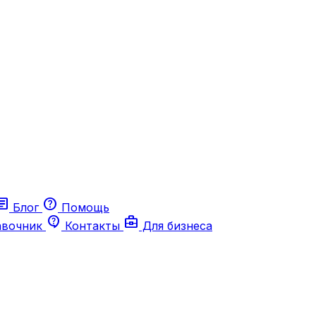
ticle
help
Блог
Помощь
contact_support
business_center
авочник
Контакты
Для бизнеса