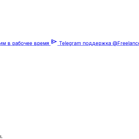
send
им в рабочее время
Telegram поддержка
@Freelanc
.