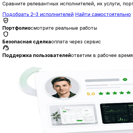
Сравните релевантных исполнителей, их услуги, пор
Подобрать 2–3 исполнителей
Найти самостоятельно
verified_user
Портфолио
смотрите реальные работы
shield
Безопасная сделка
оплата через сервис
support_agent
Поддержка пользователей
ответим в рабочее время