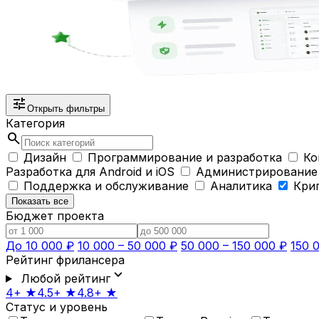
tune
Открыть фильтры
Категория
search
Дизайн
Программирование и разработка
Ко
Разработка для Android и iOS
Администрирование
Поддержка и обслуживание
Аналитика
Кри
Показать все
Бюджет проекта
До 10 000 ₽
10 000 – 50 000 ₽
50 000 – 150 000 ₽
150 
Рейтинг фрилансера
expand_more
Любой рейтинг
4+ ★
4.5+ ★
4.8+ ★
Статус и уровень