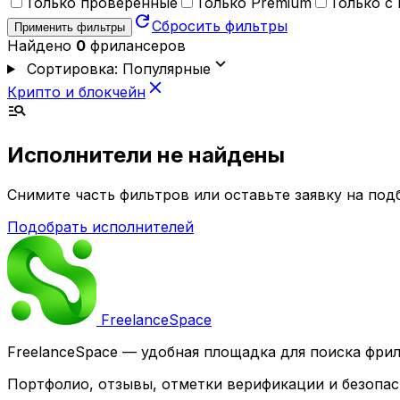
Только проверенные
Только Premium
Только с
refresh
Сбросить фильтры
Применить фильтры
Найдено
0
фрилансеров
expand_more
Сортировка: Популярные
close
Крипто и блокчейн
manage_search
Исполнители не найдены
Снимите часть фильтров или оставьте заявку на по
Подобрать исполнителей
Freelance
Space
FreelanceSpace — удобная площадка для поиска фри
Портфолио, отзывы, отметки верификации и безопас