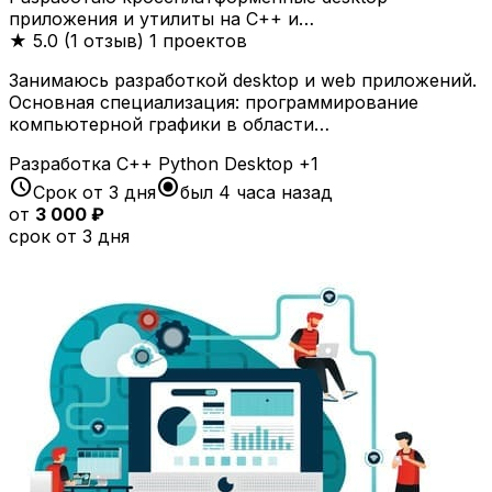
приложения и утилиты на C++ и…
★
5.0 (1 отзыв)
1 проектов
Занимаюсь разработкой desktop и web приложений.
Основная специализация: программирование
компьютерной графики в области…
Разработка
C++
Python
Desktop
+1
schedule
radio_button_checked
Срок от 3 дня
был 4 часа назад
от
3 000 ₽
срок от 3 дня