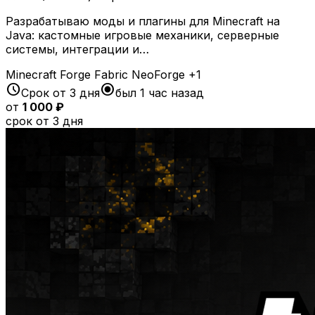
Разрабатываю моды и плагины для Minecraft на
Java: кастомные игровые механики, серверные
системы, интеграции и…
Minecraft
Forge
Fabric
NeoForge
+1
schedule
radio_button_checked
Срок от 3 дня
был 1 час назад
от
1 000 ₽
срок от 3 дня