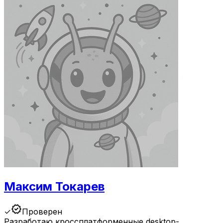
Максим Токарев
verified
✓
Проверен
Разработаю кроссплатформенные desktop-