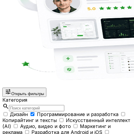
tune
Открыть фильтры
Категория
search
Дизайн
Программирование и разработка
Копирайтинг и тексты
Искусственный интеллект
(AI)
Аудио, видео и фото
Маркетинг и
реклама
Разработка для Android и iOS