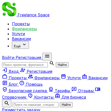
Freelance
Space
Проекты
Фрилансеры
Услуги
Вакансии
expand_more
Ещё
menu
Войти
Регистрация
search
Найти
login
person_add
Вход
Регистрация
work
group
storefront
badge
Проекты
Фрилансеры
Услуги
Вакансии
article
help
Блог
Помощь
verified_user
workspace_premium
reviews
menu_book
Безопасная сделка
Тарифы
Отзывы
contact_support
business_center
Справочник
Контакты
Для бизнеса
search
Найти
Разместить задачу