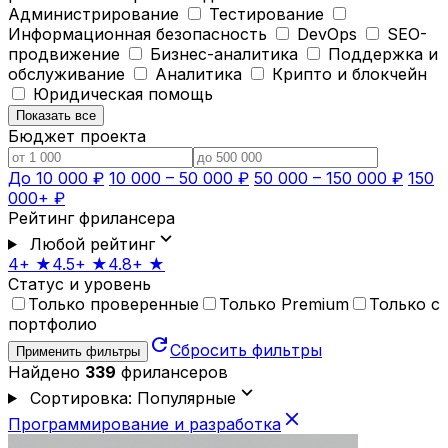
Администрирование
Тестирование
Информационная безопасность
DevOps
SEO-
продвижение
Бизнес-аналитика
Поддержка и
обслуживание
Аналитика
Крипто и блокчейн
Юридическая помощь
Показать все
Бюджет проекта
До 10 000 ₽
10 000 – 50 000 ₽
50 000 – 150 000 ₽
150
000+ ₽
Рейтинг фрилансера
expand_more
Любой рейтинг
4+ ★
4.5+ ★
4.8+ ★
Статус и уровень
Только проверенные
Только Premium
Только с
портфолио
refresh
Сбросить фильтры
Применить фильтры
Найдено
339
фрилансеров
expand_more
Сортировка: Популярные
close
Программирование и разработка