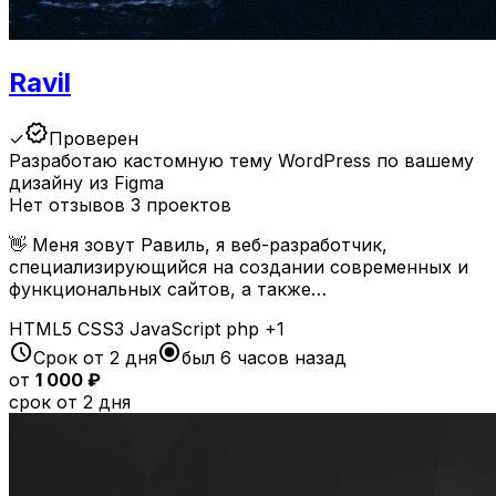
Ravil
verified
✓
Проверен
Разработаю кастомную тему WordPress по вашему
дизайну из Figma
Нет отзывов
3 проектов
👋 Меня зовут Равиль, я веб-разработчик,
специализирующийся на создании современных и
функциональных сайтов, а также…
HTML5
CSS3
JavaScript
php
+1
schedule
radio_button_checked
Срок от 2 дня
был 6 часов назад
от
1 000 ₽
срок от 2 дня