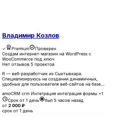
Владимир Козлов
workspace_premium
verified
✓
Premium
Проверен
Создам интернет-магазин на WordPress с
WooCommerce под ключ
Нет отзывов
5 проектов
Я — веб-разработчик из Сыктывкара.
Специализируюсь на создании динамичных,
удобных для пользователя веб-сайтов на базе…
amoCRM
crm
Интеграция
интеграция формы
+1
schedule
radio_button_checked
Срок от 1 день
был 5 часов назад
от
2 000 ₽
срок от 1 день