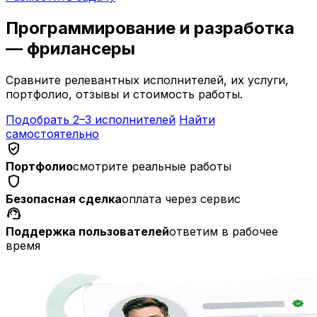
Программирование и разработка
— фрилансеры
Сравните релевантных исполнителей, их услуги,
портфолио, отзывы и стоимость работы.
Подобрать 2–3 исполнителей
Найти
самостоятельно
verified_user
Портфолио
смотрите реальные работы
shield
Безопасная сделка
оплата через сервис
support_agent
Поддержка пользователей
ответим в рабочее
время