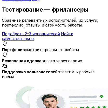
Тестирование — фрилансеры
Сравните релевантных исполнителей, их услуги,
портфолио, отзывы и стоимость работы.
Подобрать 2–3 исполнителей
Найти
самостоятельно
verified_user
Портфолио
смотрите реальные работы
shield
Безопасная сделка
оплата через сервис
support_agent
Поддержка пользователей
ответим в рабочее
время