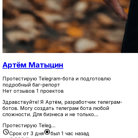
Артём Матыцин
Протестирую Telegram-бота и подготовлю
подробный баг-репорт
Нет отзывов
1 проектов
Здравствуйте! Я Артём, разработчик телеграм-
ботов. Могу создать телеграм бота любой
сложности. Для бизнеса и не только…
Протестирую Teleg…
schedule
radio_button_checked
Срок от 3 дня
был 1 час назад