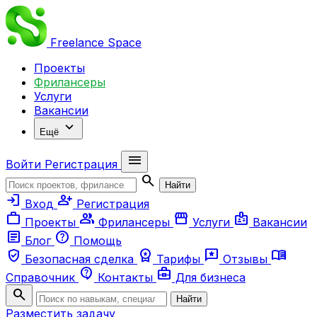
Freelance
Space
Проекты
Фрилансеры
Услуги
Вакансии
expand_more
Ещё
menu
Войти
Регистрация
search
Найти
login
person_add
Вход
Регистрация
work
group
storefront
badge
Проекты
Фрилансеры
Услуги
Вакансии
article
help
Блог
Помощь
verified_user
workspace_premium
reviews
menu_book
Безопасная сделка
Тарифы
Отзывы
contact_support
business_center
Справочник
Контакты
Для бизнеса
search
Найти
Разместить задачу