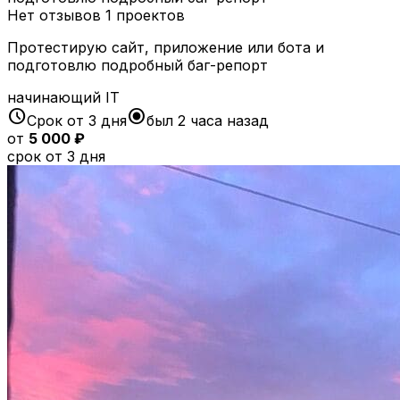
Нет отзывов
1 проектов
Протестирую сайт, приложение или бота и
подготовлю подробный баг-репорт
начинающий
IT
schedule
radio_button_checked
Срок от 3 дня
был 2 часа назад
от
5 000 ₽
срок от 3 дня