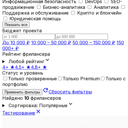
Информационная безопасность
DevOps
SEO-
продвижение
Бизнес-аналитика
Аналитика
Поддержка и обслуживание
Крипто и блокчейн
Юридическая помощь
Показать все
Бюджет проекта
До 10 000 ₽
10 000 – 50 000 ₽
50 000 – 150 000 ₽
150
000+ ₽
Рейтинг фрилансера
expand_more
Любой рейтинг
4+ ★
4.5+ ★
4.8+ ★
Статус и уровень
Только проверенные
Только Premium
Только с
портфолио
refresh
Сбросить фильтры
Применить фильтры
Найдено
10
фрилансеров
expand_more
Сортировка: Популярные
close
Тестирование