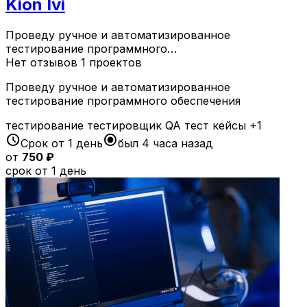
Kion Ivi
Проведу ручное и автоматизированное
тестирование программного…
Нет отзывов
1 проектов
Проведу ручное и автоматизированное
тестирование программного обеспечения
тестирование
тестировщик
QA
тест кейсы
+1
schedule
radio_button_checked
Срок от 1 день
был 4 часа назад
от
750 ₽
срок от 1 день