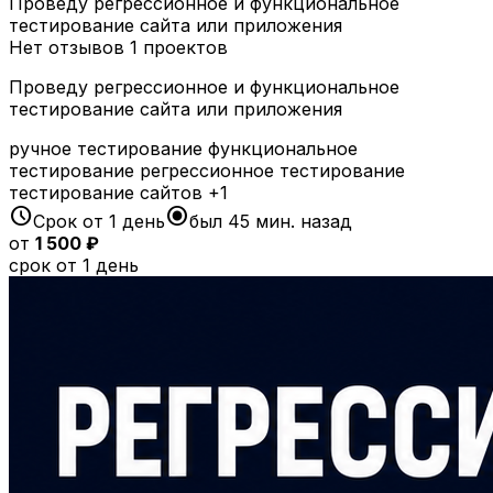
Проведу регрессионное и функциональное
тестирование сайта или приложения
Нет отзывов
1 проектов
Проведу регрессионное и функциональное
тестирование сайта или приложения
ручное тестирование
функциональное
тестирование
регрессионное тестирование
тестирование сайтов
+1
schedule
radio_button_checked
Срок от 1 день
был 45 мин. назад
от
1 500 ₽
срок от 1 день