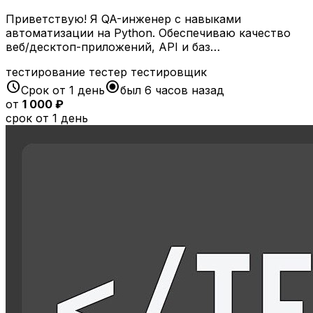
Приветствую! Я QA-инженер с навыками
автоматизации на Python. Обеспечиваю качество
веб/десктоп-приложений, API и баз…
тестирование
тестер
тестировщик
schedule
radio_button_checked
Срок от 1 день
был 6 часов назад
от
1 000 ₽
срок от 1 день