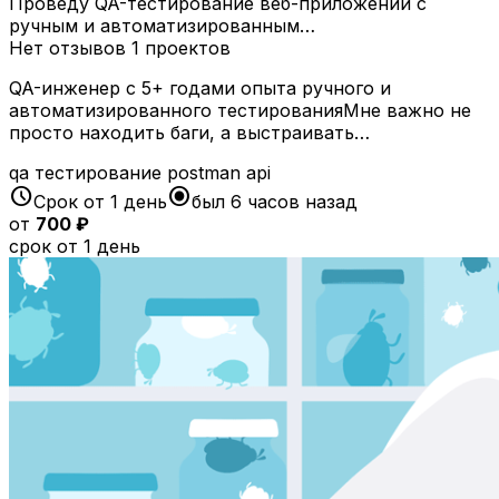
Проведу QA-тестирование веб-приложений с
ручным и автоматизированным…
Нет отзывов
1 проектов
QA-инженер с 5+ годами опыта ручного и
автоматизированного тестированияМне важно не
просто находить баги, а выстраивать…
qa
тестирование
postman
api
schedule
radio_button_checked
Срок от 1 день
был 6 часов назад
от
700 ₽
срок от 1 день