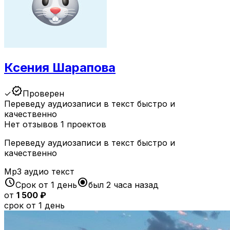
Ксения Шарапова
verified
✓
Проверен
Переведу аудиозаписи в текст быстро и
качественно
Нет отзывов
1 проектов
Переведу аудиозаписи в текст быстро и
качественно
Mp3
аудио
текст
schedule
radio_button_checked
Срок от 1 день
был 2 часа назад
от
1 500 ₽
срок от 1 день