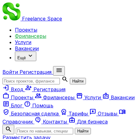
Freelance
Space
Проекты
Фрилансеры
Услуги
Вакансии
expand_more
Ещё
menu
Войти
Регистрация
search
Найти
login
person_add
Вход
Регистрация
work
group
storefront
badge
Проекты
Фрилансеры
Услуги
Вакансии
article
help
Блог
Помощь
verified_user
workspace_premium
reviews
menu_book
Безопасная сделка
Тарифы
Отзывы
contact_support
business_center
Справочник
Контакты
Для бизнеса
search
Найти
Разместить задачу