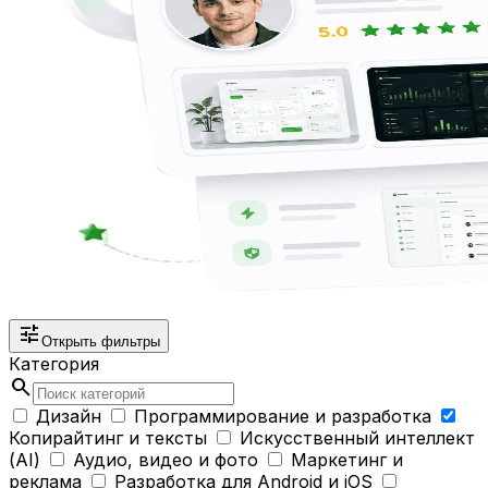
tune
Открыть фильтры
Категория
search
Дизайн
Программирование и разработка
Копирайтинг и тексты
Искусственный интеллект
(AI)
Аудио, видео и фото
Маркетинг и
реклама
Разработка для Android и iOS