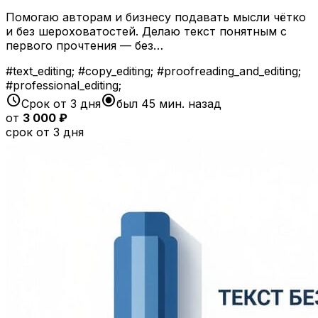
Помогаю авторам и бизнесу подавать мысли чётко
и без шероховатостей. Делаю текст понятным с
первого прочтения — без…
#text_editing; #copy_editing; #proofreading_and_editing;
#professional_editing;
schedule
radio_button_checked
Срок от 3 дня
был 45 мин. назад
от
3 000 ₽
срок от 3 дня