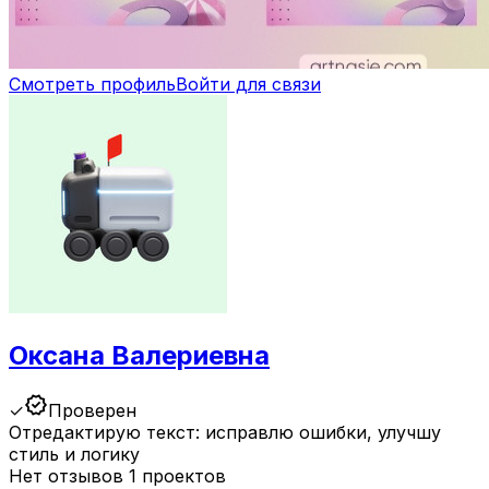
Смотреть профиль
Войти для связи
Оксана Валериевна
verified
✓
Проверен
Отредактирую текст: исправлю ошибки, улучшу
стиль и логику
Нет отзывов
1 проектов