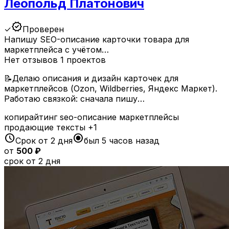
Леопольд Платонович
verified
✓
Проверен
Напишу SEO-описание карточки товара для
маркетплейса с учётом…
Нет отзывов
1 проектов
📝Делаю описания и дизайн карточек для
маркетплейсов (Ozon, Wildberries, Яндекс Маркет).
Работаю связкой: сначала пишу…
копирайтинг
seo-описание
маркетплейсы
продающие тексты
+1
schedule
radio_button_checked
Срок от 2 дня
был 5 часов назад
от
500 ₽
срок от 2 дня