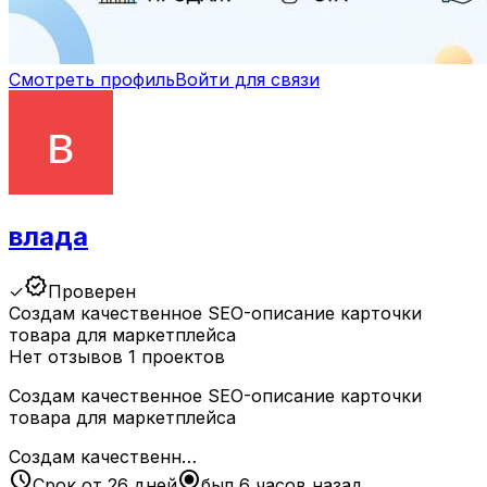
Смотреть профиль
Войти для связи
влада
verified
✓
Проверен
Создам качественное SEO-описание карточки
товара для маркетплейса
Нет отзывов
1 проектов
Создам качественное SEO-описание карточки
товара для маркетплейса
Создам качественн…
schedule
radio_button_checked
Срок от 26 дней
был 6 часов назад