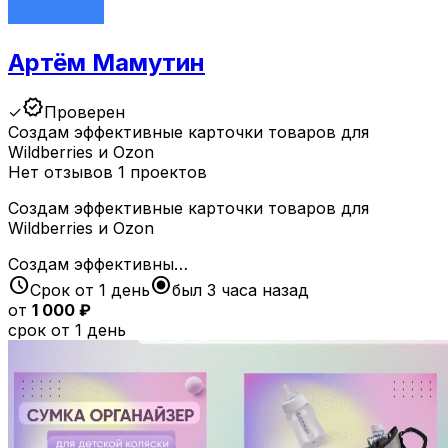
Артём Мамутин
verified
✓
Проверен
Создам эффективные карточки товаров для
Wildberries и Ozon
Нет отзывов
1 проектов
Создам эффективные карточки товаров для
Wildberries и Ozon
Создам эффективны…
schedule
radio_button_checked
Срок от 1 день
был 3 часа назад
от
1 000 ₽
срок от 1 день