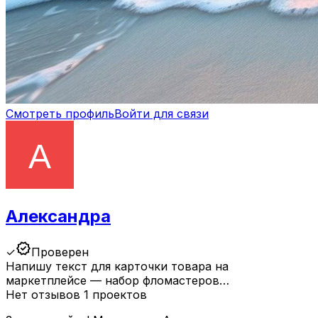
Смотреть профиль
Войти для связи
Александра
verified
✓
Проверен
Напишу текст для карточки товара на
маркетплейсе — набор фломастеров…
Нет отзывов
1 проектов