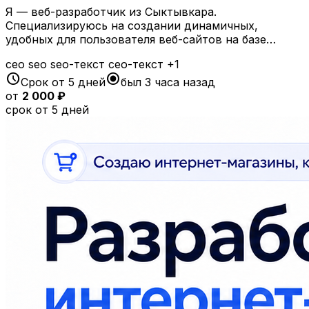
Я — веб-разработчик из Сыктывкара.
Специализируюсь на создании динамичных,
удобных для пользователя веб-сайтов на базе…
сео
seo
seo-текст
сео-текст
+1
schedule
radio_button_checked
Срок от 5 дней
был 3 часа назад
от
2 000 ₽
срок от 5 дней