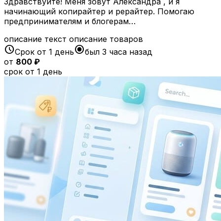
Здравствуйте! Меня зовут Александра , и я
начинающий копирайтер и рерайтер. Помогаю
предпринимателям и блогерам…
описание
текст
описание товаров
schedule
radio_button_checked
Срок от 1 день
был 3 часа назад
от
800 ₽
срок от 1 день