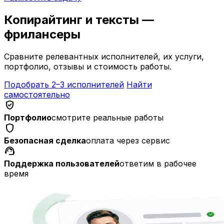
Копирайтинг и тексты —
фрилансеры
Сравните релевантных исполнителей, их услуги,
портфолио, отзывы и стоимость работы.
Подобрать 2–3 исполнителей
Найти
самостоятельно
verified_user
Портфолио
смотрите реальные работы
shield
Безопасная сделка
оплата через сервис
support_agent
Поддержка пользователей
ответим в рабочее
время