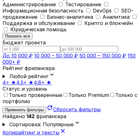
Администрирование
Тестирование
Информационная безопасность
DevOps
SEO-
продвижение
Бизнес-аналитика
Аналитика
Поддержка и обслуживание
Крипто и блокчейн
Юридическая помощь
Показать все
Бюджет проекта
До 10 000 ₽
10 000 – 50 000 ₽
50 000 – 150 000 ₽
150
000+ ₽
Рейтинг фрилансера
expand_more
Любой рейтинг
4+ ★
4.5+ ★
4.8+ ★
Статус и уровень
Только проверенные
Только Premium
Только с
портфолио
refresh
Сбросить фильтры
Применить фильтры
Найдено
142
фрилансера
expand_more
Сортировка: Популярные
close
Копирайтинг и тексты