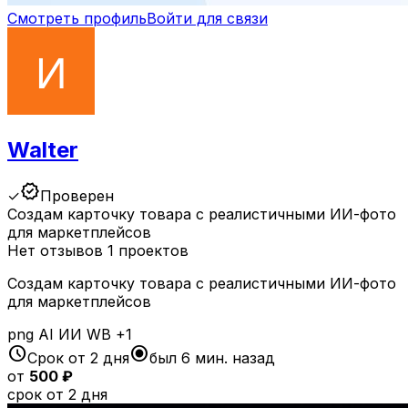
Смотреть профиль
Войти для связи
Walter
verified
✓
Проверен
Создам карточку товара с реалистичными ИИ-фото
для маркетплейсов
Нет отзывов
1 проектов
Создам карточку товара с реалистичными ИИ-фото
для маркетплейсов
png
AI
ИИ
WB
+1
schedule
radio_button_checked
Срок от 2 дня
был 6 мин. назад
от
500 ₽
срок от 2 дня