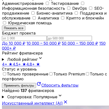
Администрирование
Тестирование
Информационная безопасность
DevOps
SEO-
продвижение
Бизнес-аналитика
Поддержка и
обслуживание
Аналитика
Крипто и блокчейн
Юридическая помощь
Показать все
Бюджет проекта
До 10 000 ₽
10 000 – 50 000 ₽
50 000 – 150 000 ₽
150
000+ ₽
Рейтинг фрилансера
expand_more
Любой рейтинг
4+ ★
4.5+ ★
4.8+ ★
Статус и уровень
Только проверенные
Только Premium
Только с
портфолио
refresh
Сбросить фильтры
Применить фильтры
Найдено
137
фрилансеров
expand_more
Сортировка: Популярные
close
Искусственный интеллект (AI)