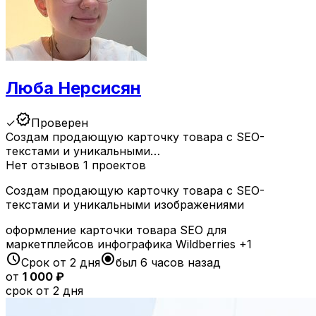
Люба Нерсисян
verified
✓
Проверен
Создам продающую карточку товара с SEO-
текстами и уникальными…
Нет отзывов
1 проектов
Создам продающую карточку товара с SEO-
текстами и уникальными изображениями
оформление карточки товара
SEO для
маркетплейсов
инфографика
Wildberries
+1
schedule
radio_button_checked
Срок от 2 дня
был 6 часов назад
от
1 000 ₽
срок от 2 дня