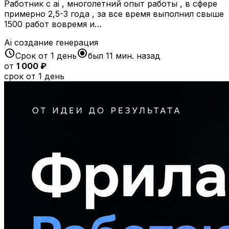
Работник с ai , многолетний опыт работы , в сфере
примерно 2,5-3 года , за все время выполнил свыше
1500 работ вовремя и…
Ai
создание
генерация
schedule
radio_button_checked
Срок от 1 день
был 11 мин. назад
от
1 000 ₽
срок от 1 день