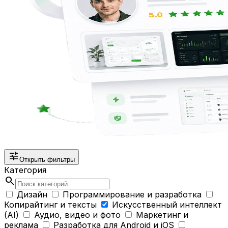
tune
Открыть фильтры
Категория
search
Дизайн
Программирование и разработка
Копирайтинг и тексты
Искусственный интеллект
(AI)
Аудио, видео и фото
Маркетинг и
реклама
Разработка для Android и iOS