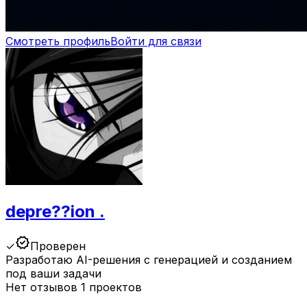
Смотреть профиль
Войти для связи
depre??ion .
verified
✓
Проверен
Разработаю AI-решения с генерацией и созданием
под ваши задачи
Нет отзывов
1 проектов