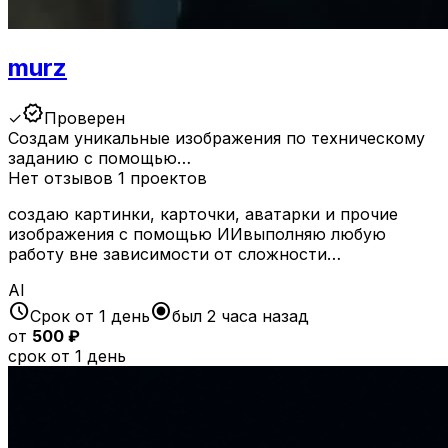
murz
verified
✓
Проверен
Создам уникальные изображения по техническому
заданию с помощью…
Нет отзывов
1 проектов
создаю картинки, карточки, аватарки и прочие
изображения с помощью ИИвыполняю любую
работу вне зависимости от сложности…
AI
schedule
radio_button_checked
Срок от 1 день
был 2 часа назад
от
500 ₽
срок от 1 день