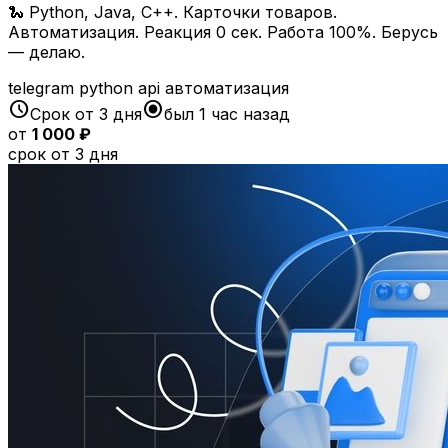
🐍 Python, Java, C++. Карточки товаров.
Автоматизация. Реакция 0 сек. Работа 100%. Берусь
— делаю.
telegram
python
api
автоматизация
schedule
radio_button_checked
Срок от 3 дня
был 1 час назад
от
1 000 ₽
срок от 3 дня