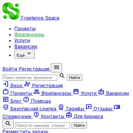
Freelance
Space
Проекты
Фрилансеры
Услуги
Вакансии
expand_more
Ещё
menu
Войти
Регистрация
search
Найти
login
person_add
Вход
Регистрация
work
group
storefront
badge
Проекты
Фрилансеры
Услуги
Вакансии
article
help
Блог
Помощь
verified_user
workspace_premium
reviews
menu_book
Безопасная сделка
Тарифы
Отзывы
contact_support
business_center
Справочник
Контакты
Для бизнеса
search
Найти
Разместить задачу