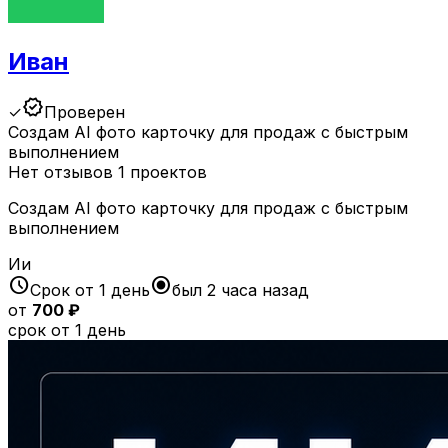
Иван
verified
✓
Проверен
Создам AI фото карточку для продаж с быстрым
выполнением
Нет отзывов
1 проектов
Создам AI фото карточку для продаж с быстрым
выполнением
Ии
schedule
radio_button_checked
Срок от 1 день
был 2 часа назад
от
700 ₽
срок от 1 день