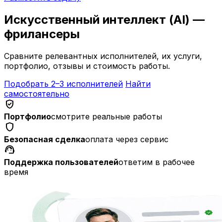
Искусственный интеллект (AI) —
фрилансеры
Сравните релевантных исполнителей, их услуги,
портфолио, отзывы и стоимость работы.
Подобрать 2–3 исполнителей
Найти
самостоятельно
verified_user
Портфолио
смотрите реальные работы
shield
Безопасная сделка
оплата через сервис
support_agent
Поддержка пользователей
ответим в рабочее
время