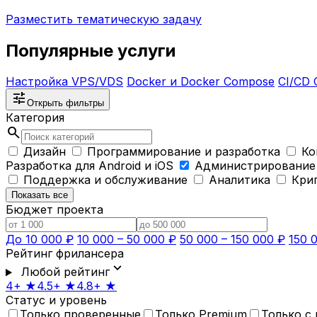
Разместить тематическую задачу
Популярные услуги
Настройка VPS/VDS
Docker и Docker Compose
CI/CD 
tune
Открыть фильтры
Категория
search
Дизайн
Программирование и разработка
Ко
Разработка для Android и iOS
Администрирование
Поддержка и обслуживание
Аналитика
Кри
Показать все
Бюджет проекта
До 10 000 ₽
10 000 – 50 000 ₽
50 000 – 150 000 ₽
150 
Рейтинг фрилансера
expand_more
Любой рейтинг
4+ ★
4.5+ ★
4.8+ ★
Статус и уровень
Только проверенные
Только Premium
Только с