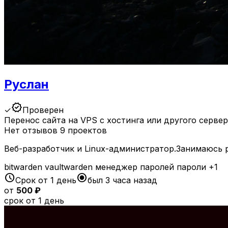
Руслан
verified
✓
Проверен
Перенос сайта на VPS с хостинга или другого серве
Нет отзывов
9 проектов
Веб-разработчик и Linux-администратор.Занимаюсь р
bitwarden
vaultwarden
менеджер паролей
пароли
+1
schedule
radio_button_checked
Срок от 1 день
был 3 часа назад
от
500 ₽
срок от 1 день