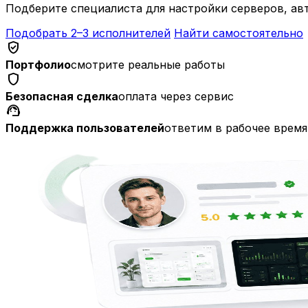
Подберите специалиста для настройки серверов, а
Подобрать 2–3 исполнителей
Найти самостоятельно
verified_user
Портфолио
смотрите реальные работы
shield
Безопасная сделка
оплата через сервис
support_agent
Поддержка пользователей
ответим в рабочее время