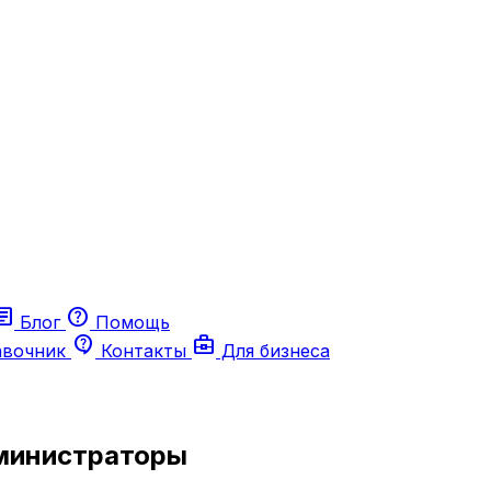
ticle
help
Блог
Помощь
contact_support
business_center
авочник
Контакты
Для бизнеса
министраторы