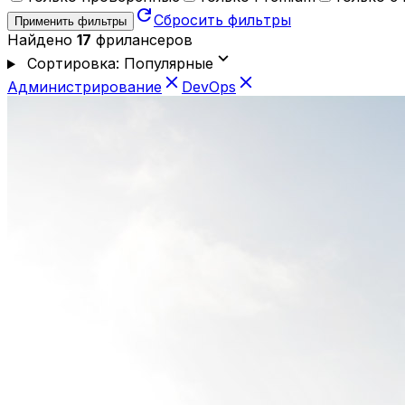
refresh
Сбросить фильтры
Применить фильтры
Найдено
17
фрилансеров
expand_more
Сортировка: Популярные
close
close
Администрирование
DevOps