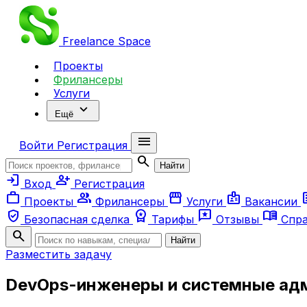
Freelance
Space
Проекты
Фрилансеры
Услуги
expand_more
Ещё
menu
Войти
Регистрация
search
Найти
login
person_add
Вход
Регистрация
work
group
storefront
badge
ar
Проекты
Фрилансеры
Услуги
Вакансии
verified_user
workspace_premium
reviews
menu_book
Безопасная сделка
Тарифы
Отзывы
Спр
search
Найти
Разместить задачу
DevOps-инженеры и системные ад