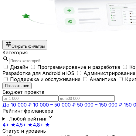
tune
Открыть фильтры
Категория
search
Дизайн
Программирование и разработка
Ко
Разработка для Android и iOS
Администрирование
Поддержка и обслуживание
Аналитика
Кри
Показать все
Бюджет проекта
До 10 000 ₽
10 000 – 50 000 ₽
50 000 – 150 000 ₽
150 
Рейтинг фрилансера
expand_more
Любой рейтинг
4+ ★
4.5+ ★
4.8+ ★
Статус и уровень