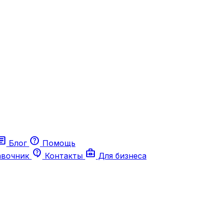
ticle
help
Блог
Помощь
contact_support
business_center
авочник
Контакты
Для бизнеса