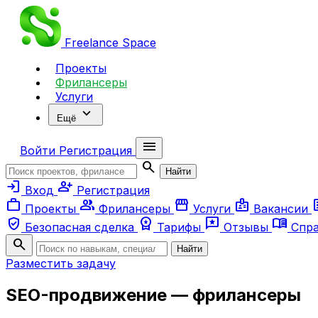
Freelance
Space
Проекты
Фрилансеры
Услуги
expand_more
Ещё
menu
Войти
Регистрация
search
Найти
login
person_add
Вход
Регистрация
work
group
storefront
badge
ar
Проекты
Фрилансеры
Услуги
Вакансии
verified_user
workspace_premium
reviews
menu_book
Безопасная сделка
Тарифы
Отзывы
Спр
search
Найти
Разместить задачу
SEO-продвижение — фрилансеры