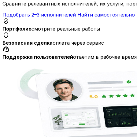
Сравните релевантных исполнителей, их услуги, пор
Подобрать 2–3 исполнителей
Найти самостоятельно
verified_user
Портфолио
смотрите реальные работы
shield
Безопасная сделка
оплата через сервис
support_agent
Поддержка пользователей
ответим в рабочее время