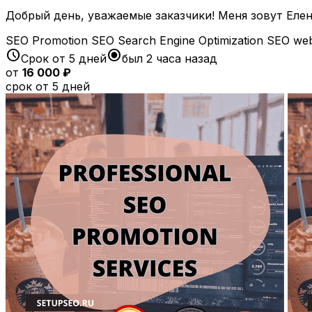
Добрый день, уважаемые заказчики! Меня зовут Еле
SEO Promotion
SEO
Search Engine Optimization
SEO web
schedule
radio_button_checked
Срок от 5 дней
был 2 часа назад
от
16 000 ₽
срок от 5 дней