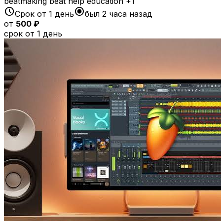
beatmaking
beat
help
education
+1
schedule
radio_button_checked
Срок от 1 день
был 2 часа назад
от
500 ₽
срок от 1 день