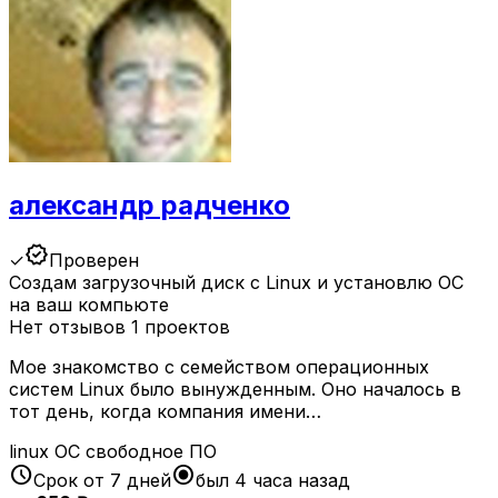
александр радченко
verified
✓
Проверен
Создам загрузочный диск с Linux и установлю ОС
на ваш компьюте
Нет отзывов
1 проектов
Мое знакомство с семейством операционных
систем Linux было вынужденным. Оно началось в
тот день, когда компания имени…
linux
ОС
свободное ПО
schedule
radio_button_checked
Срок от 7 дней
был 4 часа назад