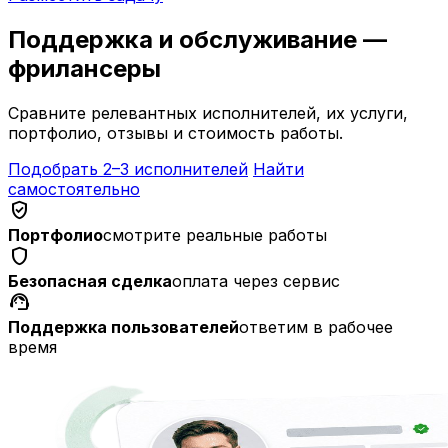
Поддержка и обслуживание —
фрилансеры
Сравните релевантных исполнителей, их услуги,
портфолио, отзывы и стоимость работы.
Подобрать 2–3 исполнителей
Найти
самостоятельно
verified_user
Портфолио
смотрите реальные работы
shield
Безопасная сделка
оплата через сервис
support_agent
Поддержка пользователей
ответим в рабочее
время