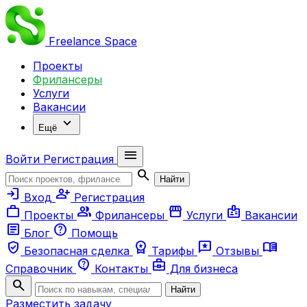
Freelance
Space
Проекты
Фрилансеры
Услуги
Вакансии
expand_more
Ещё
menu
Войти
Регистрация
search
Найти
login
person_add
Вход
Регистрация
work
group
storefront
badge
Проекты
Фрилансеры
Услуги
Вакансии
article
help
Блог
Помощь
verified_user
workspace_premium
reviews
menu_book
Безопасная сделка
Тарифы
Отзывы
contact_support
business_center
Справочник
Контакты
Для бизнеса
search
Найти
Разместить задачу