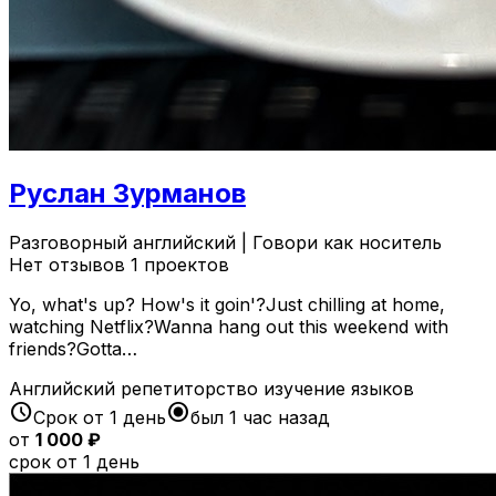
Руслан Зурманов
Разговорный английский | Говори как носитель
Нет отзывов
1 проектов
Yo, what's up? How's it goin'?Just chilling at home,
watching Netflix?Wanna hang out this weekend with
friends?Gotta…
Английский
репетиторство
изучение языков
schedule
radio_button_checked
Срок от 1 день
был 1 час назад
от
1 000 ₽
срок от 1 день