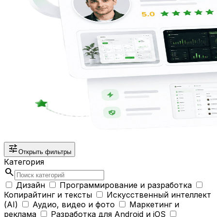
tune
Открыть фильтры
Категория
search
Дизайн
Программирование и разработка
Копирайтинг и тексты
Искусственный интеллект
(AI)
Аудио, видео и фото
Маркетинг и
реклама
Разработка для Android и iOS