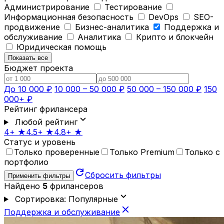
Администрирование
Тестирование
Информационная безопасность
DevOps
SEO-
продвижение
Бизнес-аналитика
Поддержка и
обслуживание
Аналитика
Крипто и блокчейн
Юридическая помощь
Показать все
Бюджет проекта
До 10 000 ₽
10 000 – 50 000 ₽
50 000 – 150 000 ₽
150
000+ ₽
Рейтинг фрилансера
expand_more
Любой рейтинг
4+ ★
4.5+ ★
4.8+ ★
Статус и уровень
Только проверенные
Только Premium
Только с
портфолио
refresh
Сбросить фильтры
Применить фильтры
Найдено
5
фрилансеров
expand_more
Сортировка: Популярные
close
Поддержка и обслуживание