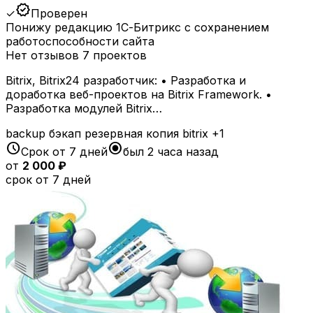
verified
✓
Проверен
Понижу редакцию 1С-Битрикс с сохранением
работоспособности сайта
Нет отзывов
7 проектов
Bitrix, Bitrix24 разработчик: • Разработка и
доработка веб-проектов на Bitrix Framework. •
Разработка модулей Bitrix…
backup
бэкап
резервная копия
bitrix
+1
schedule
radio_button_checked
Срок от 7 дней
был 2 часа назад
от
2 000 ₽
срок от 7 дней