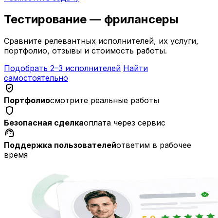
Тестирование — фрилансеры
Сравните релевантных исполнителей, их услуги,
портфолио, отзывы и стоимость работы.
Подобрать 2–3 исполнителей
Найти
самостоятельно
verified_user
Портфолио
смотрите реальные работы
shield
Безопасная сделка
оплата через сервис
support_agent
Поддержка пользователей
ответим в рабочее
время