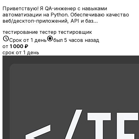
Приветствую! Я QA-инженер с навыками
автоматизации на Python. Обеспечиваю качество
веб/десктоп-приложений, API и баз…
тестирование
тестер
тестировщик
schedule
radio_button_checked
Срок от 1 день
был 5 часов назад
от
1 000 ₽
срок от 1 день