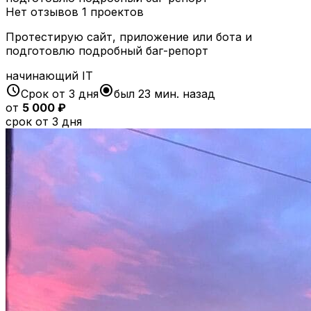
Нет отзывов
1 проектов
Протестирую сайт, приложение или бота и
подготовлю подробный баг-репорт
начинающий
IT
schedule
radio_button_checked
Срок от 3 дня
был 23 мин. назад
от
5 000 ₽
срок от 3 дня