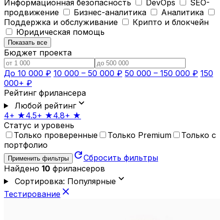
Информационная безопасность
DevOps
SEO-
продвижение
Бизнес-аналитика
Аналитика
Поддержка и обслуживание
Крипто и блокчейн
Юридическая помощь
Показать все
Бюджет проекта
До 10 000 ₽
10 000 – 50 000 ₽
50 000 – 150 000 ₽
150
000+ ₽
Рейтинг фрилансера
expand_more
Любой рейтинг
4+ ★
4.5+ ★
4.8+ ★
Статус и уровень
Только проверенные
Только Premium
Только с
портфолио
refresh
Сбросить фильтры
Применить фильтры
Найдено
10
фрилансеров
expand_more
Сортировка: Популярные
close
Тестирование