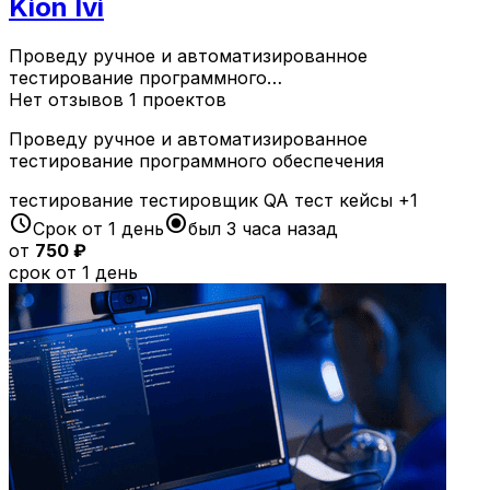
Kion Ivi
Проведу ручное и автоматизированное
тестирование программного…
Нет отзывов
1 проектов
Проведу ручное и автоматизированное
тестирование программного обеспечения
тестирование
тестировщик
QA
тест кейсы
+1
schedule
radio_button_checked
Срок от 1 день
был 3 часа назад
от
750 ₽
срок от 1 день