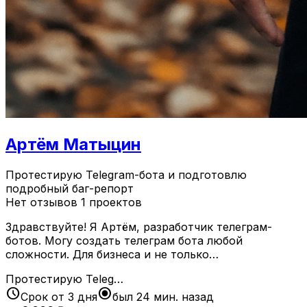
Артём Матыцин
Протестирую Telegram-бота и подготовлю
подробный баг-репорт
Нет отзывов
1 проектов
Здравствуйте! Я Артём, разработчик телеграм-
ботов. Могу создать телеграм бота любой
сложности. Для бизнеса и не только…
Протестирую Teleg…
schedule
radio_button_checked
Срок от 3 дня
был 24 мин. назад