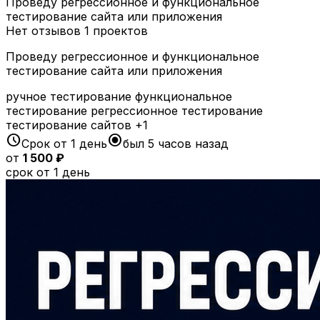
Проведу регрессионное и функциональное
тестирование сайта или приложения
Нет отзывов
1 проектов
Проведу регрессионное и функциональное
тестирование сайта или приложения
ручное тестирование
функциональное
тестирование
регрессионное тестирование
тестирование сайтов
+1
schedule
radio_button_checked
Срок от 1 день
был 5 часов назад
от
1 500 ₽
срок от 1 день