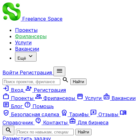
Freelance
Space
Проекты
Фрилансеры
Услуги
Вакансии
expand_more
Ещё
menu
Войти
Регистрация
search
Найти
login
person_add
Вход
Регистрация
work
group
storefront
badge
Проекты
Фрилансеры
Услуги
Вакансии
article
help
Блог
Помощь
verified_user
workspace_premium
reviews
menu_book
Безопасная сделка
Тарифы
Отзывы
contact_support
business_center
Справочник
Контакты
Для бизнеса
search
Найти
Разместить задачу