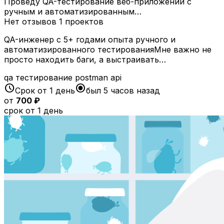
Проведу QA-тестирование веб-приложений с
ручным и автоматизированным…
Нет отзывов
1 проектов
QA-инженер с 5+ годами опыта ручного и
автоматизированного тестированияМне важно не
просто находить баги, а выстраивать…
qa
тестирование
postman
api
schedule
radio_button_checked
Срок от 1 день
был 5 часов назад
от
700 ₽
срок от 1 день