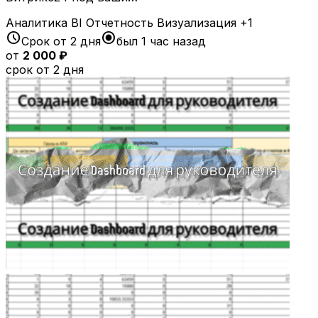
Аналитика
BI
Отчетность
Визуализация
+1
schedule
radio_button_checked
Срок от 2 дня
был 1 час назад
от
2 000 ₽
срок от 2 дня