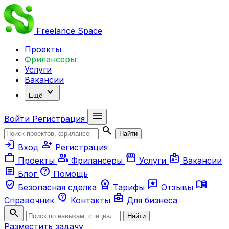
Freelance
Space
Проекты
Фрилансеры
Услуги
Вакансии
expand_more
Ещё
menu
Войти
Регистрация
search
Найти
login
person_add
Вход
Регистрация
work
group
storefront
badge
Проекты
Фрилансеры
Услуги
Вакансии
article
help
Блог
Помощь
verified_user
workspace_premium
reviews
menu_book
Безопасная сделка
Тарифы
Отзывы
contact_support
business_center
Справочник
Контакты
Для бизнеса
search
Найти
Разместить задачу