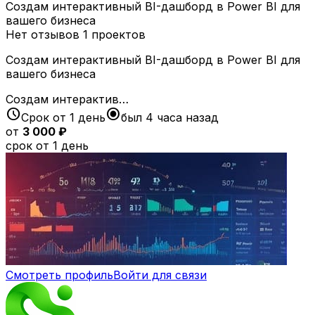
Создам интерактивный BI-дашборд в Power BI для
вашего бизнеса
Нет отзывов
1 проектов
Создам интерактивный BI-дашборд в Power BI для
вашего бизнеса
Создам интерактив…
schedule
radio_button_checked
Срок от 1 день
был 4 часа назад
от
3 000 ₽
срок от 1 день
Смотреть профиль
Войти для связи