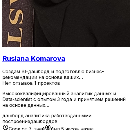
Ruslana Komarova
Создам BI-дашборд и подготовлю бизнес-
рекомендации на основе ваших…
Нет отзывов
1 проектов
Высококвалифицированный аналитик данных и
Data-scientist с опытом 3 года и принятием решений
на основе данных…
дашборд
аналитика
работасданными
построениедашбордов
schedule
radio_button_checked
Срок от 7 дней
был 5 часов назад