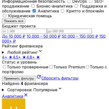
Информационная безопасность
DevOps
SEO-
продвижение
Бизнес-аналитика
Поддержка и
обслуживание
Аналитика
Крипто и блокчейн
Юридическая помощь
Показать все
Бюджет проекта
До 10 000 ₽
10 000 – 50 000 ₽
50 000 – 150 000 ₽
150
000+ ₽
Рейтинг фрилансера
expand_more
Любой рейтинг
4+ ★
4.5+ ★
4.8+ ★
Статус и уровень
Только проверенные
Только Premium
Только с
портфолио
refresh
Сбросить фильтры
Применить фильтры
Найдено
4
фрилансера
expand_more
Сортировка: Популярные
close
Аналитика