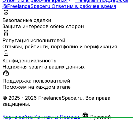
@FreelanceSpaceru
Ответим в рабочее время
verified_user
Безопасные сделки
Защита интересов обеих сторон
workspace_premium
Репутация исполнителей
Отзывы, рейтинги, портфолио и верификация
lock
Конфиденциальность
Надёжная защита ваших данных
support_agent
Поддержка пользователей
Поможем на каждом этапе
© 2025 - 2026 FreelanceSpace.ru. Все права
защищены.
language
Карта сайта
Контакты
Помощь
Русский