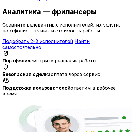
Аналитика — фрилансеры
Сравните релевантных исполнителей, их услуги,
портфолио, отзывы и стоимость работы.
Подобрать 2–3 исполнителей
Найти
самостоятельно
verified_user
Портфолио
смотрите реальные работы
shield
Безопасная сделка
оплата через сервис
support_agent
Поддержка пользователей
ответим в рабочее
время