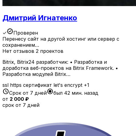
Дмитрий Игнатенко
verified
✓
Проверен
Перенесу сайт на другой хостинг или сервер с
сохранением…
Нет отзывов
2 проектов
Bitrix, Bitrix24 разработчик: • Разработка и
доработка веб-проектов на Bitrix Framework. •
Разработка модулей Bitrix…
ssl
https
сертификат
let's encrypt
+1
schedule
radio_button_checked
Срок от 7 дней
был 42 мин. назад
от
2 000 ₽
срок от 7 дней