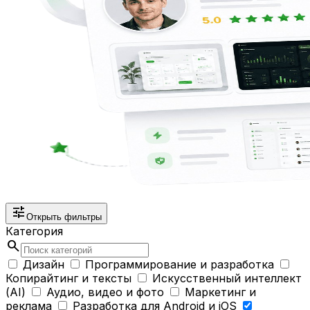
tune
Открыть фильтры
Категория
search
Дизайн
Программирование и разработка
Копирайтинг и тексты
Искусственный интеллект
(AI)
Аудио, видео и фото
Маркетинг и
реклама
Разработка для Android и iOS