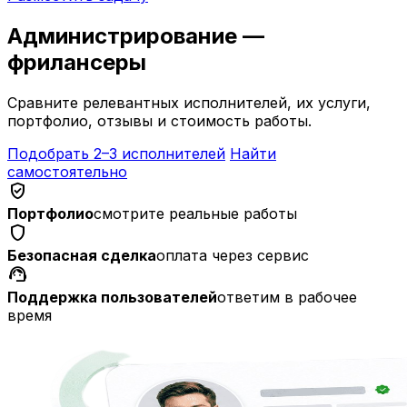
Администрирование —
фрилансеры
Сравните релевантных исполнителей, их услуги,
портфолио, отзывы и стоимость работы.
Подобрать 2–3 исполнителей
Найти
самостоятельно
verified_user
Портфолио
смотрите реальные работы
shield
Безопасная сделка
оплата через сервис
support_agent
Поддержка пользователей
ответим в рабочее
время