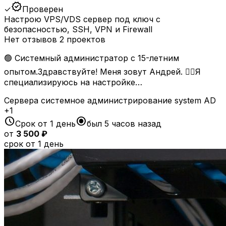
verified
✓
Проверен
Настрою VPS/VDS сервер под ключ с
безопасностью, SSH, VPN и Firewall
Нет отзывов
2 проектов
🟢 Системный администратор с 15-летним
опытом.Здравствуйте! Меня зовут Андрей. 🙋‍♂️Я
специализируюсь на настройке…
Сервера
системное администрирование
system
AD
+1
schedule
radio_button_checked
Срок от 1 день
был 5 часов назад
от
3 500 ₽
срок от 1 день