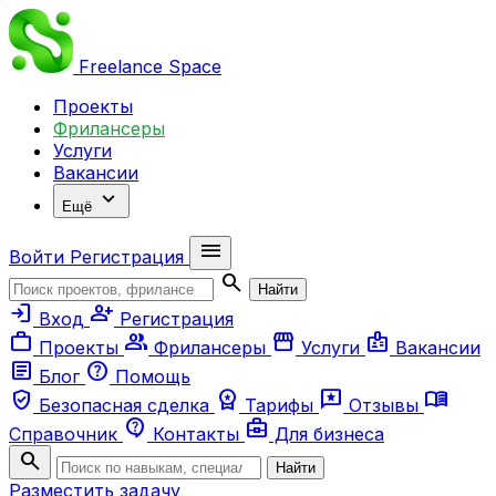
Freelance
Space
Проекты
Фрилансеры
Услуги
Вакансии
expand_more
Ещё
menu
Войти
Регистрация
search
Найти
login
person_add
Вход
Регистрация
work
group
storefront
badge
Проекты
Фрилансеры
Услуги
Вакансии
article
help
Блог
Помощь
verified_user
workspace_premium
reviews
menu_book
Безопасная сделка
Тарифы
Отзывы
contact_support
business_center
Справочник
Контакты
Для бизнеса
search
Найти
Разместить задачу