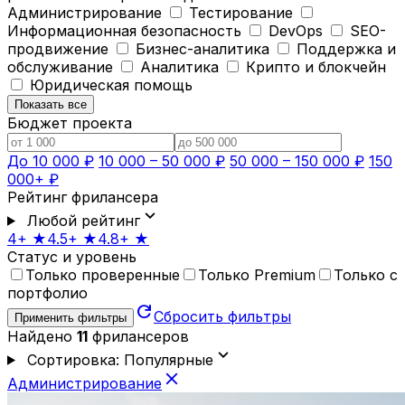
Администрирование
Тестирование
Информационная безопасность
DevOps
SEO-
продвижение
Бизнес-аналитика
Поддержка и
обслуживание
Аналитика
Крипто и блокчейн
Юридическая помощь
Показать все
Бюджет проекта
До 10 000 ₽
10 000 – 50 000 ₽
50 000 – 150 000 ₽
150
000+ ₽
Рейтинг фрилансера
expand_more
Любой рейтинг
4+ ★
4.5+ ★
4.8+ ★
Статус и уровень
Только проверенные
Только Premium
Только с
портфолио
refresh
Сбросить фильтры
Применить фильтры
Найдено
11
фрилансеров
expand_more
Сортировка: Популярные
close
Администрирование