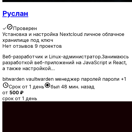
Руслан
verified
✓
Проверен
Установка и настройка Nextcloud личное облачное
хранилище под ключ
Нет отзывов
9 проектов
Веб-разработчик и Linux-администратор.Занимаюсь
разработкой веб-приложений на JavaScript и React,
а также настройкой…
bitwarden
vaultwarden
менеджер паролей
пароли
+1
schedule
radio_button_checked
Срок от 1 день
был 48 мин. назад
от
500 ₽
срок от 1 день