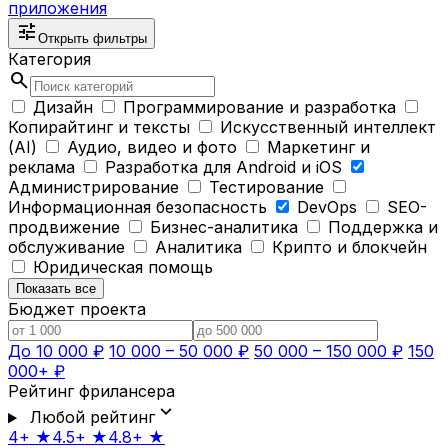
приложения
tune
Открыть фильтры
Категория
search
Дизайн
Программирование и разработка
Копирайтинг и тексты
Искусственный интеллект
(AI)
Аудио, видео и фото
Маркетинг и
реклама
Разработка для Android и iOS
Администрирование
Тестирование
Информационная безопасность
DevOps
SEO-
продвижение
Бизнес-аналитика
Поддержка и
обслуживание
Аналитика
Крипто и блокчейн
Юридическая помощь
Показать все
Бюджет проекта
До 10 000 ₽
10 000 – 50 000 ₽
50 000 – 150 000 ₽
150
000+ ₽
Рейтинг фрилансера
expand_more
Любой рейтинг
4+ ★
4.5+ ★
4.8+ ★