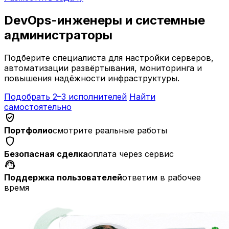
DevOps-инженеры и системные
администраторы
Подберите специалиста для настройки серверов,
автоматизации развёртывания, мониторинга и
повышения надёжности инфраструктуры.
Подобрать 2–3 исполнителей
Найти
самостоятельно
verified_user
Портфолио
смотрите реальные работы
shield
Безопасная сделка
оплата через сервис
support_agent
Поддержка пользователей
ответим в рабочее
время