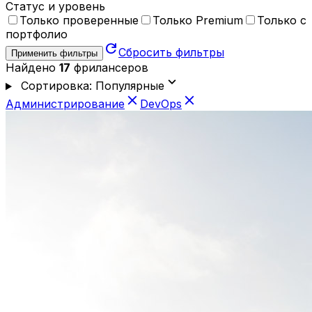
Статус и уровень
Только проверенные
Только Premium
Только с
портфолио
refresh
Сбросить фильтры
Применить фильтры
Найдено
17
фрилансеров
expand_more
Сортировка: Популярные
close
close
Администрирование
DevOps