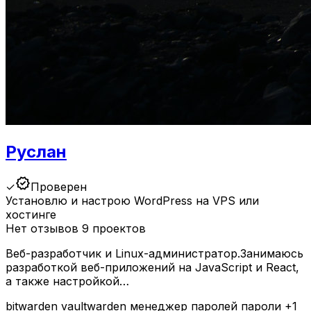
Руслан
verified
✓
Проверен
Установлю и настрою WordPress на VPS или
хостинге
Нет отзывов
9 проектов
Веб-разработчик и Linux-администратор.Занимаюсь
разработкой веб-приложений на JavaScript и React,
а также настройкой…
bitwarden
vaultwarden
менеджер паролей
пароли
+1