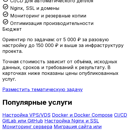
CI/CD для автоматического деплоя
check_circle
Nginx, SSL и домены
check_circle
Мониторинг и резервные копии
check_circle
Оптимизация производительности
Бюджет
Ориентир по задачам: от 5 000 ₽ за разовую
настройку до 150 000 ₽ и выше за инфраструктуру
проекта.
Точная стоимость зависит от объёма, исходных
данных, сроков и требований к результату. В
карточках ниже показаны цены опубликованных
услуг.
Разместить тематическую задачу
Популярные услуги
Настройка VPS/VDS
Docker и Docker Compose
CI/CD
GitLab или GitHub
Настройка Nginx и SSL
Мониторинг сервера
Миграция сайта или