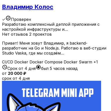
Владимир Колос
verified
✓
Проверен
Разработаю комплексный деплой приложения с
настройкой инфраструктуры и…
Нет отзывов
2 проектов
Привет! Меня зовут Владимир, я backend-
разработчик на Go и Node.js. Работаю в веб-студии
Studio Vaska, где мы создаём…
CI/CD
Docker
Docker Compose
Docker Swarm
+1
schedule
radio_button_checked
Срок от 4 дня
был 5 часов назад
от
20 000 ₽
срок от 4 дня