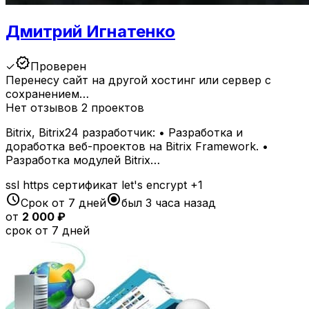
Дмитрий Игнатенко
verified
✓
Проверен
Перенесу сайт на другой хостинг или сервер с
сохранением…
Нет отзывов
2 проектов
Bitrix, Bitrix24 разработчик: • Разработка и
доработка веб-проектов на Bitrix Framework. •
Разработка модулей Bitrix…
ssl
https
сертификат
let's encrypt
+1
schedule
radio_button_checked
Срок от 7 дней
был 3 часа назад
от
2 000 ₽
срок от 7 дней