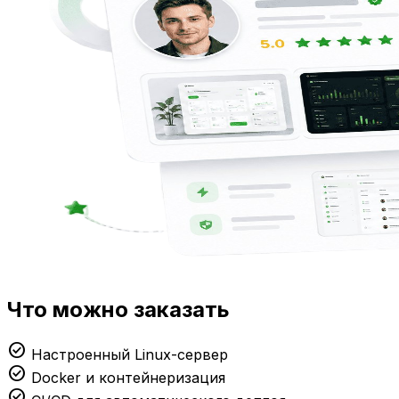
Что можно заказать
check_circle
Настроенный Linux-сервер
check_circle
Docker и контейнеризация
check_circle