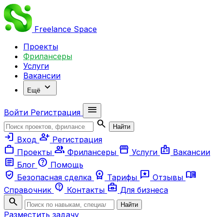
Freelance
Space
Проекты
Фрилансеры
Услуги
Вакансии
expand_more
Ещё
menu
Войти
Регистрация
search
Найти
login
person_add
Вход
Регистрация
work
group
storefront
badge
Проекты
Фрилансеры
Услуги
Вакансии
article
help
Блог
Помощь
verified_user
workspace_premium
reviews
menu_book
Безопасная сделка
Тарифы
Отзывы
contact_support
business_center
Справочник
Контакты
Для бизнеса
search
Найти
Разместить задачу