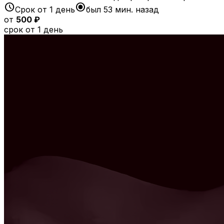
schedule
radio_button_checked
Срок от 1 день
был 53 мин. назад
от
500 ₽
срок от 1 день